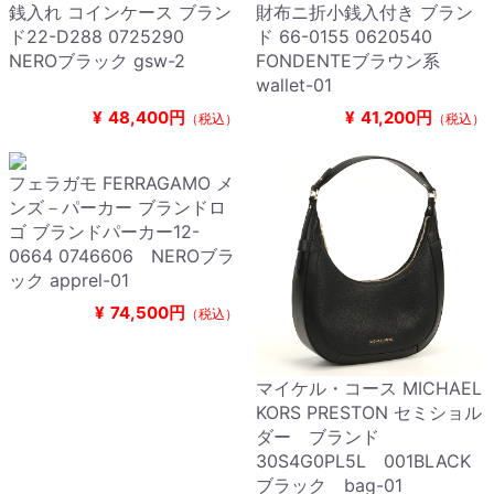
銭入れ コインケース ブラン
財布ニ折小銭入付き ブラン
ド22-D288 0725290
ド 66-0155 0620540
NEROブラック gsw-2
FONDENTEブラウン系
wallet-01
¥
48,400円
¥
41,200円
（税込）
（税込）
フェラガモ FERRAGAMO メ
ンズ－パーカー ブランドロ
ゴ ブランドパーカー12-
0664 0746606 NEROブラ
ック apprel-01
¥
74,500円
（税込）
マイケル・コース MICHAEL
KORS PRESTON セミショル
ダー ブランド
30S4G0PL5L 001BLACK
ブラック bag-01