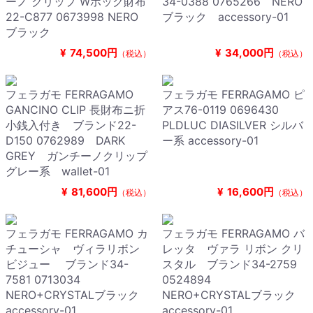
ーノ クリップ Wホック財布
34-0388 0765266 NERO
22-C877 0673998 NERO
ブラック accessory-01
ブラック
¥
74,500円
¥
34,000円
（税込）
（税込）
フェラガモ FERRAGAMO
フェラガモ FERRAGAMO ピ
GANCINO CLIP 長財布ニ折
アス76-0119 0696430
小銭入付き ブランド22-
PLDLUC DIASILVER シルバ
D150 0762989 DARK
ー系 accessory-01
GREY ガンチーノクリップ
グレー系 wallet-01
¥
81,600円
¥
16,600円
（税込）
（税込）
フェラガモ FERRAGAMO カ
フェラガモ FERRAGAMO バ
チューシャ ヴィラリボン
レッタ ヴァラ リボン クリ
ビジュー ブランド34-
スタル ブランド34-2759
7581 0713034
0524894
NERO+CRYSTALブラック
NERO+CRYSTALブラック
accessory-01
accessory-01