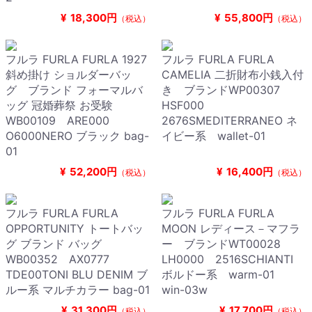
¥
18,300円
¥
55,800円
（税込）
（税込）
フルラ FURLA FURLA 1927
フルラ FURLA FURLA
斜め掛け ショルダーバッ
CAMELIA 二折財布小銭入付
グ ブランド フォーマルバ
き ブランドWP00307
ッグ 冠婚葬祭 お受験
HSF000
WB00109 ARE000
2676SMEDITERRANEO ネ
O6000NERO ブラック bag-
イビー系 wallet-01
01
¥
52,200円
¥
16,400円
（税込）
（税込）
フルラ FURLA FURLA
フルラ FURLA FURLA
OPPORTUNITY トートバッ
MOON レディース－マフラ
グ ブランド バッグ
ー ブランドWT00028
WB00352 AX0777
LH0000 2516SCHIANTI
TDE00TONI BLU DENIM ブ
ボルドー系 warm-01
ルー系 マルチカラー bag-01
win-03w
¥
31,300円
¥
17,700円
（税込）
（税込）