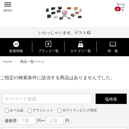
Menu
0
MENU
いらっしゃいませ、ゲスト様
新着情報
ブランド一覧
カテゴリ一覧
特 集
Home
商品一覧ページ
ご指定の検索条件に該当する商品はありませんでした。
検索
セール品
アウトレット
ギフトラッピング対応
価格帯
円〜
円