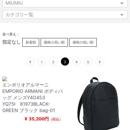
並べ替え：
指定なし
新着順
価格の高い順
価格の低い順
1
2
3
4
5
エンポリオアルマーニ
EMPORIO ARMANI ボディバ
ッグ メンズY4O453
YQ75I 81973BLACK-
GREEN ブラック bag-01
¥
35,200円
（税込）