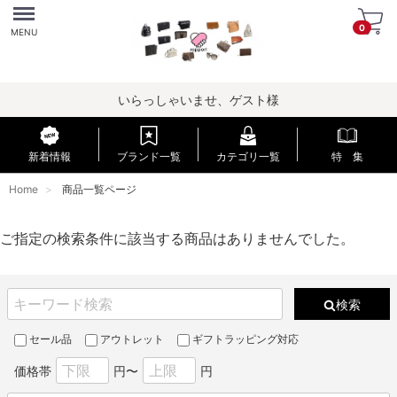
Menu
0
MENU
いらっしゃいませ、ゲスト様
新着情報
ブランド一覧
カテゴリ一覧
特 集
Home
商品一覧ページ
ご指定の検索条件に該当する商品はありませんでした。
検索
セール品
アウトレット
ギフトラッピング対応
価格帯
円〜
円