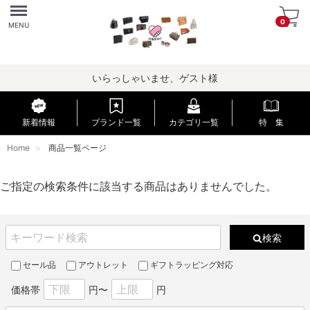
Menu
0
MENU
いらっしゃいませ、ゲスト様
新着情報
ブランド一覧
カテゴリ一覧
特 集
Home
商品一覧ページ
ご指定の検索条件に該当する商品はありませんでした。
検索
セール品
アウトレット
ギフトラッピング対応
価格帯
円〜
円