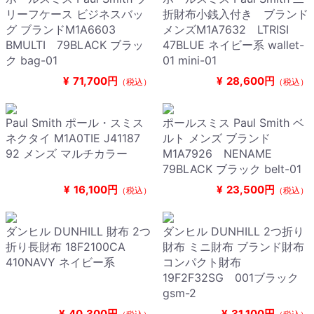
リーフケース ビジネスバッ
折財布小銭入付き ブランド
グ ブランドM1A6603
メンズM1A7632 LTRISI
BMULTI 79BLACK ブラッ
47BLUE ネイビー系 wallet-
ク bag-01
01 mini-01
¥
71,700円
¥
28,600円
（税込）
（税込）
Paul Smith ポール・スミス
ポールスミス Paul Smith ベ
ネクタイ M1A0TIE J41187
ルト メンズ ブランド
92 メンズ マルチカラー
M1A7926 NENAME
79BLACK ブラック belt-01
¥
16,100円
¥
23,500円
（税込）
（税込）
ダンヒル DUNHILL 財布 2つ
ダンヒル DUNHILL 2つ折り
折り長財布 18F2100CA
財布 ミニ財布 ブランド財布
410NAVY ネイビー系
コンパクト財布
19F2F32SG 001ブラック
gsm-2
¥
40,300円
¥
31,100円