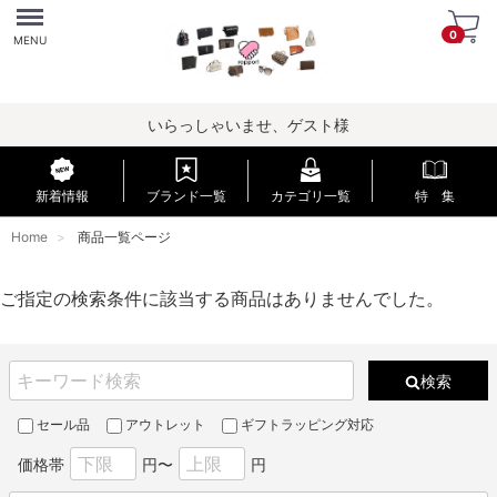
Menu
0
MENU
いらっしゃいませ、ゲスト様
新着情報
ブランド一覧
カテゴリ一覧
特 集
Home
商品一覧ページ
ご指定の検索条件に該当する商品はありませんでした。
検索
セール品
アウトレット
ギフトラッピング対応
価格帯
円〜
円