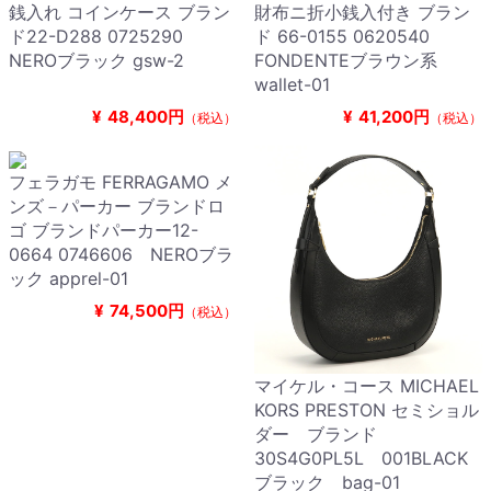
銭入れ コインケース ブラン
財布ニ折小銭入付き ブラン
ド22-D288 0725290
ド 66-0155 0620540
NEROブラック gsw-2
FONDENTEブラウン系
wallet-01
¥
48,400円
¥
41,200円
（税込）
（税込）
フェラガモ FERRAGAMO メ
ンズ－パーカー ブランドロ
ゴ ブランドパーカー12-
0664 0746606 NEROブラ
ック apprel-01
¥
74,500円
（税込）
マイケル・コース MICHAEL
KORS PRESTON セミショル
ダー ブランド
30S4G0PL5L 001BLACK
ブラック bag-01