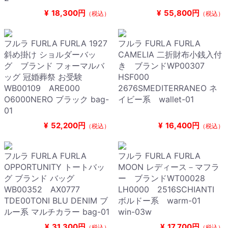
¥
18,300円
¥
55,800円
（税込）
（税込）
フルラ FURLA FURLA 1927
フルラ FURLA FURLA
斜め掛け ショルダーバッ
CAMELIA 二折財布小銭入付
グ ブランド フォーマルバ
き ブランドWP00307
ッグ 冠婚葬祭 お受験
HSF000
WB00109 ARE000
2676SMEDITERRANEO ネ
O6000NERO ブラック bag-
イビー系 wallet-01
01
¥
52,200円
¥
16,400円
（税込）
（税込）
フルラ FURLA FURLA
フルラ FURLA FURLA
OPPORTUNITY トートバッ
MOON レディース－マフラ
グ ブランド バッグ
ー ブランドWT00028
WB00352 AX0777
LH0000 2516SCHIANTI
TDE00TONI BLU DENIM ブ
ボルドー系 warm-01
ルー系 マルチカラー bag-01
win-03w
¥
31,300円
¥
17,700円
（税込）
（税込）