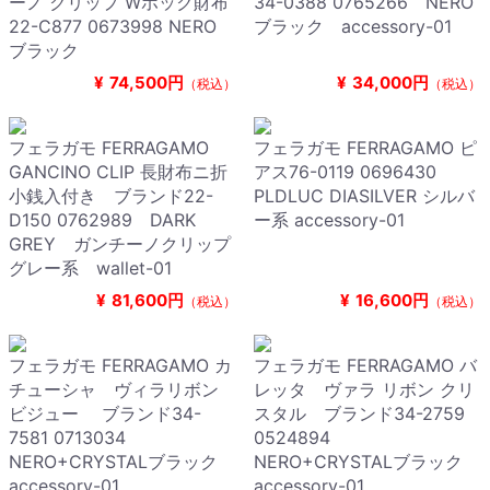
ーノ クリップ Wホック財布
34-0388 0765266 NERO
22-C877 0673998 NERO
ブラック accessory-01
ブラック
¥
74,500円
¥
34,000円
（税込）
（税込）
フェラガモ FERRAGAMO
フェラガモ FERRAGAMO ピ
GANCINO CLIP 長財布ニ折
アス76-0119 0696430
小銭入付き ブランド22-
PLDLUC DIASILVER シルバ
D150 0762989 DARK
ー系 accessory-01
GREY ガンチーノクリップ
グレー系 wallet-01
¥
81,600円
¥
16,600円
（税込）
（税込）
フェラガモ FERRAGAMO カ
フェラガモ FERRAGAMO バ
チューシャ ヴィラリボン
レッタ ヴァラ リボン クリ
ビジュー ブランド34-
スタル ブランド34-2759
7581 0713034
0524894
NERO+CRYSTALブラック
NERO+CRYSTALブラック
accessory-01
accessory-01