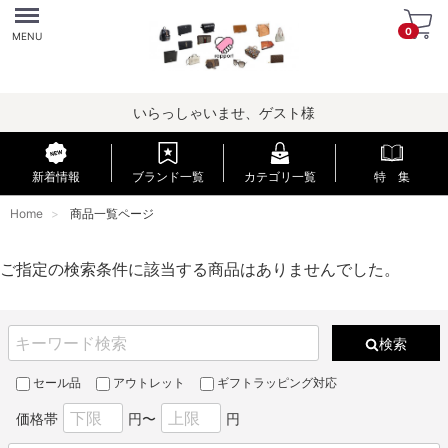
Menu
0
MENU
いらっしゃいませ、ゲスト様
新着情報
ブランド一覧
カテゴリ一覧
特 集
Home
商品一覧ページ
ご指定の検索条件に該当する商品はありませんでした。
検索
セール品
アウトレット
ギフトラッピング対応
価格帯
円〜
円