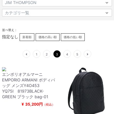
並べ替え：
指定なし
新着順
価格の高い順
価格の低い順
1
2
3
4
5
エンポリオアルマーニ
EMPORIO ARMANI ボディバ
ッグ メンズY4O453
YQ75I 81973BLACK-
GREEN ブラック bag-01
¥
35,200円
（税込）