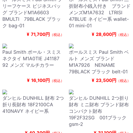
リーフケース ビジネスバッ
折財布小銭入付き ブランド
グ ブランドM1A6603
メンズM1A7632 LTRISI
BMULTI 79BLACK ブラッ
47BLUE ネイビー系 wallet-
ク bag-01
01 mini-01
¥
71,700円
¥
28,600円
（税込）
（税込）
Paul Smith ポール・スミス
ポールスミス Paul Smith ベ
ネクタイ M1A0TIE J41187
ルト メンズ ブランド
92 メンズ マルチカラー
M1A7926 NENAME
79BLACK ブラック belt-01
¥
16,100円
¥
23,500円
（税込）
（税込）
ダンヒル DUNHILL 財布 2つ
ダンヒル DUNHILL 2つ折り
折り長財布 18F2100CA
財布 ミニ財布 ブランド財布
410NAVY ネイビー系
コンパクト財布
19F2F32SG 001ブラック
gsm-2
¥
40,300円
¥
31,100円