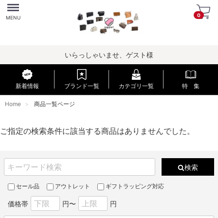
Menu
0
MENU
いらっしゃいませ、ゲスト様
新着情報
ブランド一覧
カテゴリ一覧
特 集
Home
商品一覧ページ
ご指定の検索条件に該当する商品はありませんでした。
検索
セール品
アウトレット
ギフトラッピング対応
価格帯
円〜
円