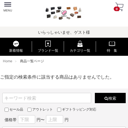
Menu
0
MENU
いらっしゃいませ、ゲスト様
新着情報
ブランド一覧
カテゴリ一覧
特 集
Home
商品一覧ページ
ご指定の検索条件に該当する商品はありませんでした。
検索
セール品
アウトレット
ギフトラッピング対応
価格帯
円〜
円