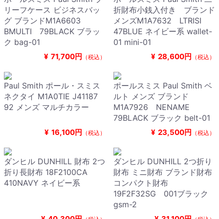
リーフケース ビジネスバッ
折財布小銭入付き ブランド
グ ブランドM1A6603
メンズM1A7632 LTRISI
BMULTI 79BLACK ブラッ
47BLUE ネイビー系 wallet-
ク bag-01
01 mini-01
¥
71,700円
¥
28,600円
（税込）
（税込）
Paul Smith ポール・スミス
ポールスミス Paul Smith ベ
ネクタイ M1A0TIE J41187
ルト メンズ ブランド
92 メンズ マルチカラー
M1A7926 NENAME
79BLACK ブラック belt-01
¥
16,100円
¥
23,500円
（税込）
（税込）
ダンヒル DUNHILL 財布 2つ
ダンヒル DUNHILL 2つ折り
折り長財布 18F2100CA
財布 ミニ財布 ブランド財布
410NAVY ネイビー系
コンパクト財布
19F2F32SG 001ブラック
gsm-2
¥
40,300円
¥
31,100円