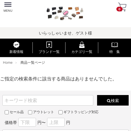
Menu
0
MENU
いらっしゃいませ、ゲスト様
新着情報
ブランド一覧
カテゴリ一覧
特 集
Home
商品一覧ページ
ご指定の検索条件に該当する商品はありませんでした。
検索
セール品
アウトレット
ギフトラッピング対応
価格帯
円〜
円