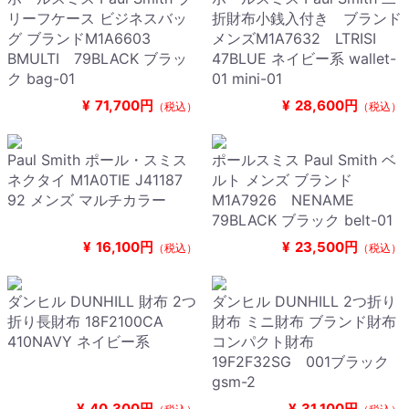
リーフケース ビジネスバッ
折財布小銭入付き ブランド
グ ブランドM1A6603
メンズM1A7632 LTRISI
BMULTI 79BLACK ブラッ
47BLUE ネイビー系 wallet-
ク bag-01
01 mini-01
¥
71,700円
¥
28,600円
（税込）
（税込）
Paul Smith ポール・スミス
ポールスミス Paul Smith ベ
ネクタイ M1A0TIE J41187
ルト メンズ ブランド
92 メンズ マルチカラー
M1A7926 NENAME
79BLACK ブラック belt-01
¥
16,100円
¥
23,500円
（税込）
（税込）
ダンヒル DUNHILL 財布 2つ
ダンヒル DUNHILL 2つ折り
折り長財布 18F2100CA
財布 ミニ財布 ブランド財布
410NAVY ネイビー系
コンパクト財布
19F2F32SG 001ブラック
gsm-2
¥
40,300円
¥
31,100円