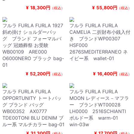
¥
18,300円
¥
55,800円
（税込）
（税込）
フルラ FURLA FURLA 1927
フルラ FURLA FURLA
斜め掛け ショルダーバッ
CAMELIA 二折財布小銭入付
グ ブランド フォーマルバ
き ブランドWP00307
ッグ 冠婚葬祭 お受験
HSF000
WB00109 ARE000
2676SMEDITERRANEO ネ
O6000NERO ブラック bag-
イビー系 wallet-01
01
¥
52,200円
¥
16,400円
（税込）
（税込）
フルラ FURLA FURLA
フルラ FURLA FURLA
OPPORTUNITY トートバッ
MOON レディース－マフラ
グ ブランド バッグ
ー ブランドWT00028
WB00352 AX0777
LH0000 2516SCHIANTI
TDE00TONI BLU DENIM ブ
ボルドー系 warm-01
ルー系 マルチカラー bag-01
win-03w
¥
31,300円
¥
17,700円
（税込）
（税込）