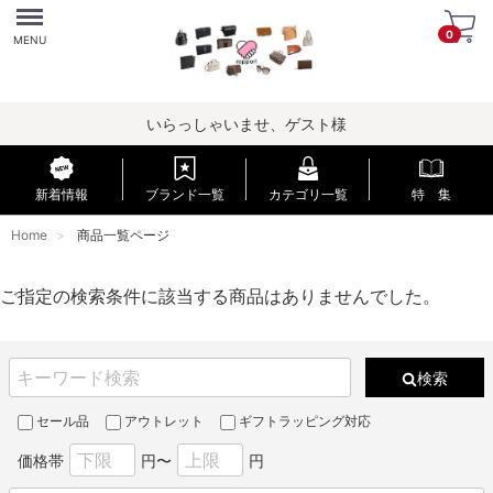
Menu
0
MENU
いらっしゃいませ、ゲスト様
新着情報
ブランド一覧
カテゴリ一覧
特 集
Home
商品一覧ページ
ご指定の検索条件に該当する商品はありませんでした。
検索
セール品
アウトレット
ギフトラッピング対応
価格帯
円〜
円