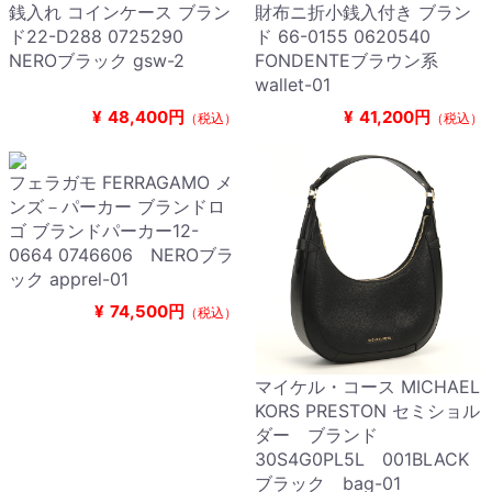
銭入れ コインケース ブラン
財布ニ折小銭入付き ブラン
ド22-D288 0725290
ド 66-0155 0620540
NEROブラック gsw-2
FONDENTEブラウン系
wallet-01
¥
48,400円
¥
41,200円
（税込）
（税込）
フェラガモ FERRAGAMO メ
ンズ－パーカー ブランドロ
ゴ ブランドパーカー12-
0664 0746606 NEROブラ
ック apprel-01
¥
74,500円
（税込）
マイケル・コース MICHAEL
KORS PRESTON セミショル
ダー ブランド
30S4G0PL5L 001BLACK
ブラック bag-01