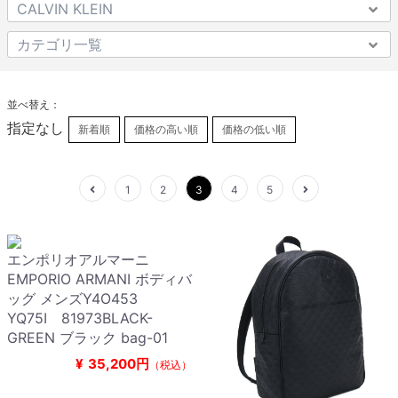
並べ替え：
指定なし
新着順
価格の高い順
価格の低い順
1
2
3
4
5
エンポリオアルマーニ
EMPORIO ARMANI ボディバ
ッグ メンズY4O453
YQ75I 81973BLACK-
GREEN ブラック bag-01
¥
35,200円
（税込）