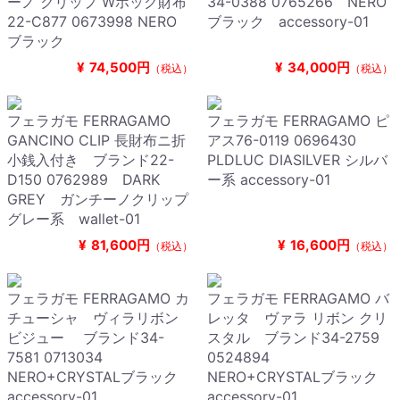
ーノ クリップ Wホック財布
34-0388 0765266 NERO
22-C877 0673998 NERO
ブラック accessory-01
ブラック
¥
74,500円
¥
34,000円
（税込）
（税込）
フェラガモ FERRAGAMO
フェラガモ FERRAGAMO ピ
GANCINO CLIP 長財布ニ折
アス76-0119 0696430
小銭入付き ブランド22-
PLDLUC DIASILVER シルバ
D150 0762989 DARK
ー系 accessory-01
GREY ガンチーノクリップ
グレー系 wallet-01
¥
81,600円
¥
16,600円
（税込）
（税込）
フェラガモ FERRAGAMO カ
フェラガモ FERRAGAMO バ
チューシャ ヴィラリボン
レッタ ヴァラ リボン クリ
ビジュー ブランド34-
スタル ブランド34-2759
7581 0713034
0524894
NERO+CRYSTALブラック
NERO+CRYSTALブラック
accessory-01
accessory-01