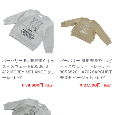
バーバリー BURBERRY キッ
バーバリー BURBERRY ベビ
ズ－スウェット8053818
ー－スウェット トレーナー
A1216GREY MELANGE グレ
8053820 A7026ARCHIVE
ー系 kb-01
BEIGE ベージュ系 kb-01
¥
34,600円
¥
27,500円
（税込）
（税込）