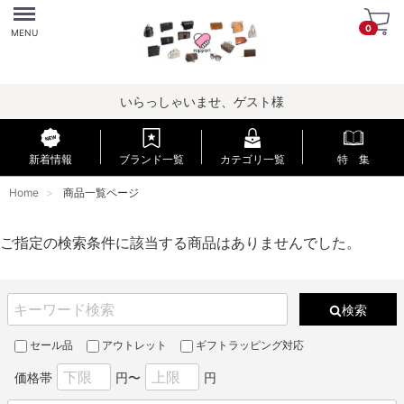
Menu
0
MENU
いらっしゃいませ、ゲスト様
新着情報
ブランド一覧
カテゴリ一覧
特 集
Home
商品一覧ページ
ご指定の検索条件に該当する商品はありませんでした。
検索
セール品
アウトレット
ギフトラッピング対応
価格帯
円〜
円