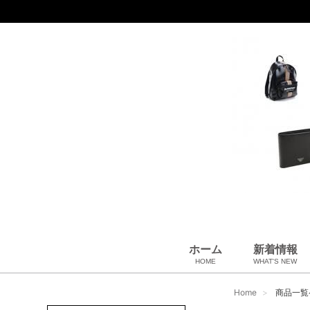
ホーム
新着情報
HOME
WHAT'S NEW
財布
バッグ＆ポーチ
アロマ＆フレグランス
アパレル
靴
帽子
腕時計
サングラス
ネクタイ
ベルト
小物・筆記
アクセサリ
ベビー用品
雑貨・その他
USED Hermès
USED CHANEL
USED other
Home
商品一覧