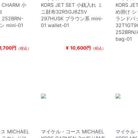
T CHARM 小
KORS JET SET 小銭入れ ミ
KORS JE
布
ニ財布32R5GJ6Z5V
め掛け シ
 252BRN-
297HUSK ブラウン系 mini-
ランドバ
 mini-01
01 wallet-01
32T1GT
252BRN
bag-01
1,700円
¥
10,600円
（税込）
（税込）
 MICHAEL
マイケル・コース MICHAEL
マイケル・