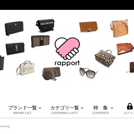
ブランド一覧
カテゴリ一覧
特 集
BRAND LIST
CATEGRIES LISTT
CONTENTS
ログイ
LOUIS VUITTON
CHANEL
HERMES
全てのブランドを見る
ページ
ルイヴィトン
シャネル
エルメス