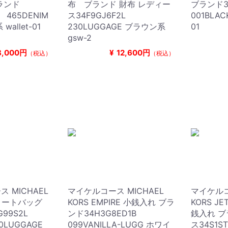
ランド
布 ブランド 財布 レディー
ブランド3
 465DENIM
ス34F9GJ6F2L
001BLA
wallet-01
230LUGGAGE ブラウン系
01
gsw-2
8,000円
¥
12,600円
（税込）
（税込）
 MICHAEL
マイケルコース MICHAEL
マイケルコ
SA トートバッグ
KORS EMPIRE 小銭入れ ブラ
KORS JE
G99S2L
ンド34H3G8ED1B
銭入れ ブ
0LUGGAGE
099VANILLA-LUGG ホワイ
ス34S1S