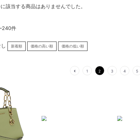
件に該当する商品はありませんでした。
~240件
なし
新着順
価格の高い順
価格の低い順
1
2
3
4
5