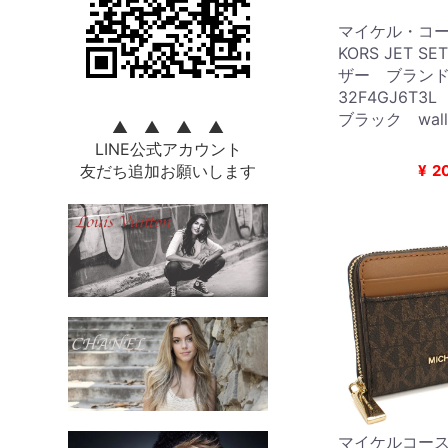
マイケル・コース
KORS JET S
ザー ブラン
32F4GJ6T3L
ブラック walle
▲ ▲ ▲ ▲
LINE公式アカウント
友だち追加お願いします
¥
2
マイケルコース 