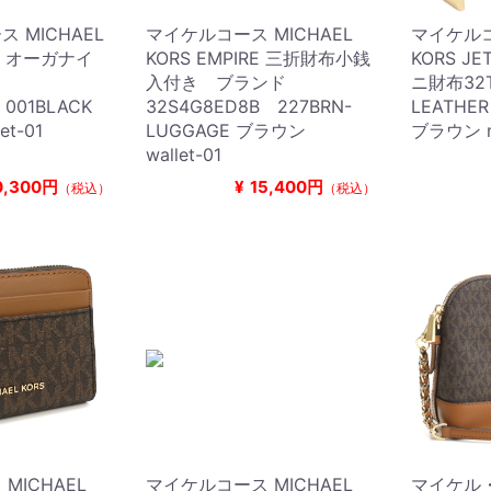
 MICHAEL
マイケルコース MICHAEL
マイケルコ
ET オーガナイ
KORS EMPIRE 三折財布小銭
KORS J
ド
入付き ブランド
ニ財布32
 001BLACK
32S4G8ED8B 227BRN-
LEATHE
t-01
LUGGAGE ブラウン
ブラウン min
wallet-01
0,300円
¥
15,400円
（税込）
（税込）
MICHAEL
マイケルコース MICHAEL
マイケル・