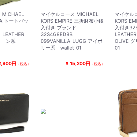
MICHAEL
マイケルコース MICHAEL
マイケルコ
HIA トートバッ
KORS EMPIRE 三折財布小銭
KORS E
入付き ブランド
入付き32
T LEATHER
32S4G8ED8B
LEATHE
 グリーン系
099VANILLA-LUGG アイボ
OLIVE 
リー系 wallet-01
01
2,900円
¥
15,200円
（税込）
（税込）