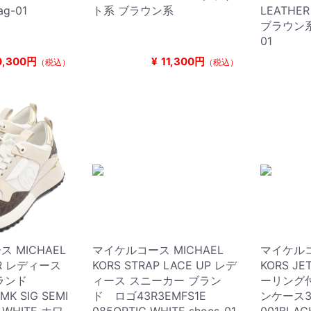
g-01
ト系 ブラウン系
LEATHE
ブラウン系 w
01
0,300円
¥
11,300円
（税込）
（税込）
 MICHAEL
マイケルコース MICHAEL
マイケルコ
ER レディース
KORS STRAP LACE UP レデ
KORS JE
ランド
ィース スニーカー ブラン
ーリング付
MK SIG SEMI
ド ロゴ43R3EMFS1E
ンケース3
C WHITE ホワ
085OPTIC WHITE shoes-01
001BLA