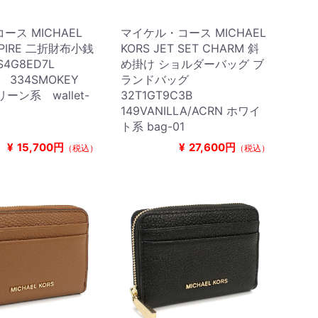
ース MICHAEL
マイケル・コース MICHAEL
MPIRE 二折財布小銭
KORS JET SET CHARM 斜
S4G8ED7L
め掛け ショルダーバッグ ブ
R 334SMOKEY
ランドバッグ
グリーン系 wallet-
32T1GT9C3B
149VANILLA/ACRN ホワイ
ト系 bag-01
¥
15,700円
¥
27,600円
（税込）
（税込）