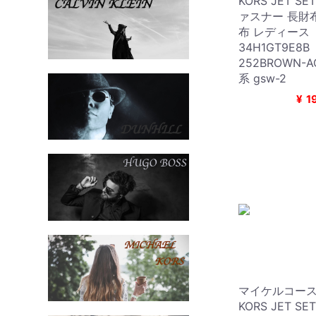
KORS JET S
ァスナー 長財
布 レディース
34H1GT9E8
252BROWN-
系 gsw-2
¥
1
マイケルコース 
KORS JET S