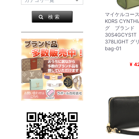
マイケルコース 
検 索
KORS CYNT
グ ブランド
30S4GCYS1
378LIGHT
bag-01
¥
4