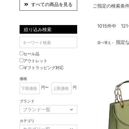
すべての商品を見る
ご指定の検索条
1015
件中 121
絞り込み検索
指定
並べ替え：
セール品
アウトレット
ギフトラッピング対応
価格
円〜
円
ブランド
カテゴリ