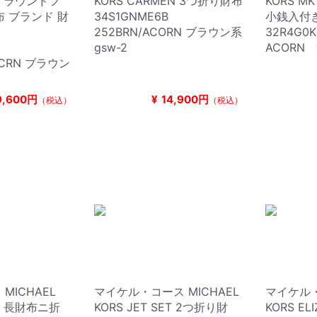
ET ラウンドフ
KORS CARMEN 3つ折り財布
KORS M
布 ブランド 財
34S1GNME6B
小銭入付
252BRN/ACORN ブラウン系
32R4G0K
B
gsw-2
ACORN w
ACRN ブラウン
9,600円
¥
14,900円
（税込）
（税込）
MICHAEL
マイケル・コース MICHAEL
マイケル・
ET 長財布ニ折
KORS JET SET 2つ折り財
KORS 