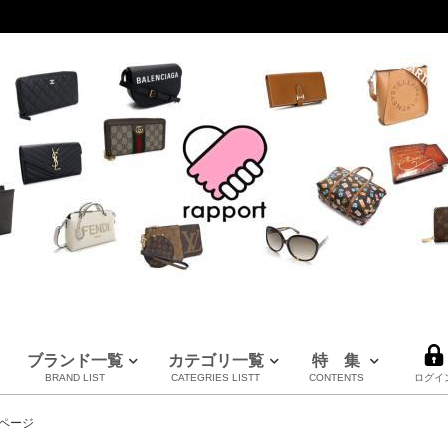
ブランド一覧
カテゴリ一覧
特 集
BRAND LIST
CATEGRIES LISTT
CONTENTS
ログイ
LOUIS VUITTON
CHANEL
HERMES
全てのブランドを見る
ページ
ルイヴィトン
シャネル
エルメス