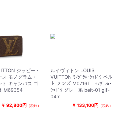
VUITTON ジッピー・
ルイヴィトン LOUIS
ース モノグラム・
VUITTON ﾓﾉｸﾞﾗﾑ･ｼｬﾄﾞｳ ベル
ト キャンバス ゴ
ト メンズ M0716T ﾓﾉｸﾞﾗﾑ･
 M69354
ｼｬﾄﾞｳ グレー系 belt-01 gif-
04m
¥
92,800円
¥
133,100円
（税込）
（税込）