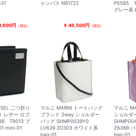
31
ャンパス N61722
P5585 
グレー系 b
1,600円
¥
46,500円
（税込）
（税込）
ESEL 二つ折り
マルニ MARNI トートバッグ
マルニ M
き レザー ロゴ
ブランド 2way ショルダー
ショルダー
38 T8013 ブ
バッグ SHMP0039Y0
SHMP00
1 mini-01
LV639 ZO303 ホワイト系
Z636B
bag-01
bag-01