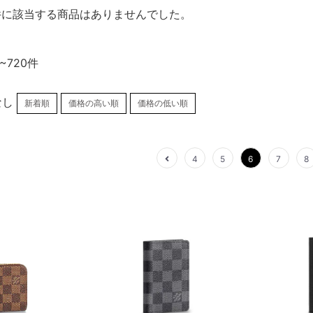
件に該当する商品はありませんでした。
~720件
なし
新着順
価格の高い順
価格の低い順
4
5
6
7
8