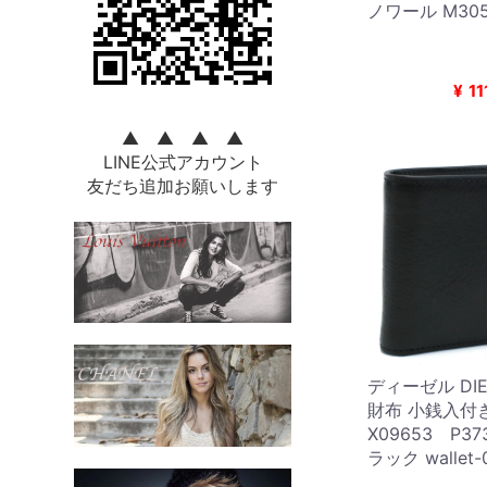
ノワール M305
¥
11
▲ ▲ ▲ ▲
LINE公式アカウント
友だち追加お願いします
ディーゼル DI
財布 小銭入付
X09653 P37
ラック wallet-0