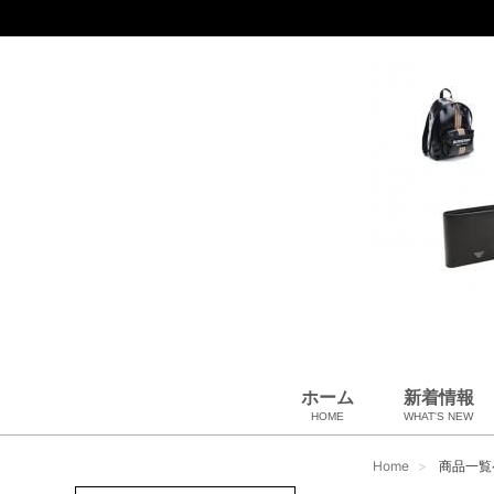
ホーム
新着情報
HOME
WHAT'S NEW
財布
バッグ＆ポーチ
アロマ＆フレグランス
アパレル
靴
帽子
腕時計
サングラス
ネクタイ
ベルト
小物・筆記
アクセサリ
ベビー用品
雑貨・その他
USED Hermès
USED CHANEL
USED other
Home
商品一覧