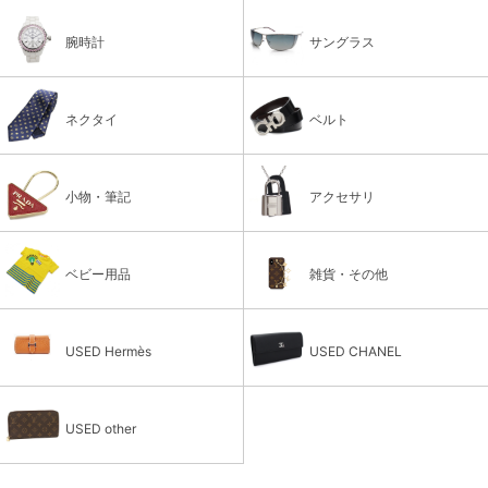
腕時計
サングラス
ネクタイ
ベルト
小物・筆記
アクセサリ
ベビー用品
雑貨・その他
USED Hermès
USED CHANEL
USED other