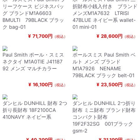
リーフケース ビジネスバッ
折財布小銭入付き ブランド
グ ブランドM1A6603
メンズM1A7632 LTRISI
BMULTI 79BLACK ブラッ
47BLUE ネイビー系 wallet-
ク bag-01
01 mini-01
¥
71,700円
¥
28,600円
（税込）
（税込）
Paul Smith ポール・スミス
ポールスミス Paul Smith ベ
ネクタイ M1A0TIE J41187
ルト メンズ ブランド
92 メンズ マルチカラー
M1A7926 NENAME
79BLACK ブラック belt-01
¥
16,100円
¥
23,500円
（税込）
（税込）
ダンヒル DUNHILL 財布 2つ
ダンヒル DUNHILL 2つ折り
折り長財布 18F2100CA
財布 ミニ財布 ブランド財布
410NAVY ネイビー系
コンパクト財布
19F2F32SG 001ブラック
gsm-2
¥
40,300円
¥
31,100円