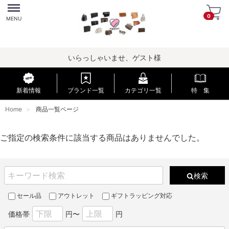
Menu
0
MENU
いらっしゃいませ、ゲスト様
新着情報
ブランド一覧
カテゴリ一覧
特 集
Home
商品一覧ページ
ご指定の検索条件に該当する商品はありませんでした。
検索
セール品
アウトレット
ギフトラッピング対応
価格帯
円〜
円