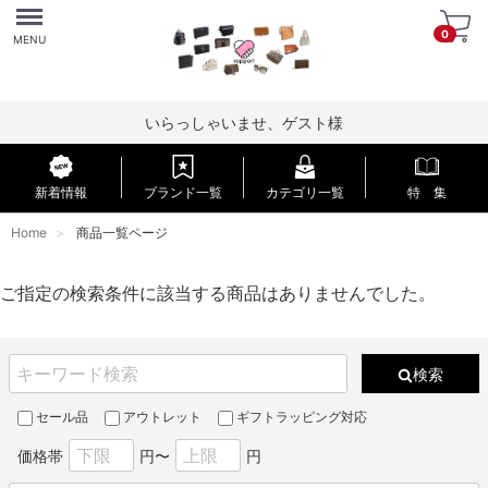
Menu
0
MENU
いらっしゃいませ、ゲスト様
新着情報
ブランド一覧
カテゴリ一覧
特 集
Home
商品一覧ページ
ご指定の検索条件に該当する商品はありませんでした。
検索
セール品
アウトレット
ギフトラッピング対応
価格帯
円〜
円