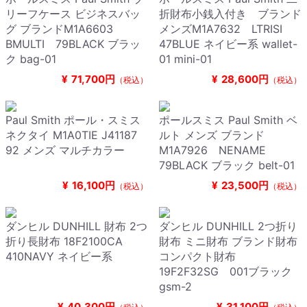
リーフケース ビジネスバッ
折財布小銭入付き ブランド
グ ブランドM1A6603
メンズM1A7632 LTRISI
BMULTI 79BLACK ブラッ
47BLUE ネイビー系 wallet-
ク bag-01
01 mini-01
¥
71,700円
¥
28,600円
（税込）
（税込）
Paul Smith ポール・スミス
ポールスミス Paul Smith ベ
ネクタイ M1A0TIE J41187
ルト メンズ ブランド
92 メンズ マルチカラー
M1A7926 NENAME
79BLACK ブラック belt-01
¥
16,100円
¥
23,500円
（税込）
（税込）
ダンヒル DUNHILL 財布 2つ
ダンヒル DUNHILL 2つ折り
折り長財布 18F2100CA
財布 ミニ財布 ブランド財布
410NAVY ネイビー系
コンパクト財布
19F2F32SG 001ブラック
gsm-2
¥
40,300円
¥
31,100円