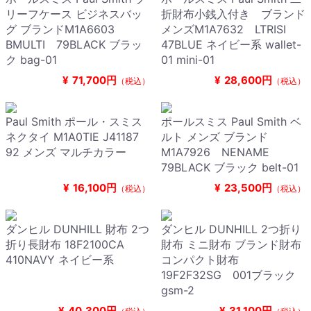
リーフケース ビジネスバッ
折財布小銭入付き ブランド
グ ブランドM1A6603
メンズM1A7632 LTRISI
BMULTI 79BLACK ブラッ
47BLUE ネイビー系 wallet-
ク bag-01
01 mini-01
¥
71,700円
¥
28,600円
（税込）
（税込）
Paul Smith ポール・スミス
ポールスミス Paul Smith ベ
ネクタイ M1A0TIE J41187
ルト メンズ ブランド
92 メンズ マルチカラー
M1A7926 NENAME
79BLACK ブラック belt-01
¥
16,100円
¥
23,500円
（税込）
（税込）
ダンヒル DUNHILL 財布 2つ
ダンヒル DUNHILL 2つ折り
折り長財布 18F2100CA
財布 ミニ財布 ブランド財布
410NAVY ネイビー系
コンパクト財布
19F2F32SG 001ブラック
gsm-2
¥
40,300円
¥
31,100円