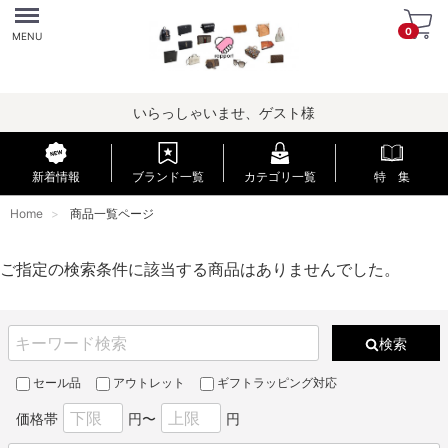
Menu
0
MENU
いらっしゃいませ、ゲスト様
新着情報
ブランド一覧
カテゴリ一覧
特 集
Home
商品一覧ページ
ご指定の検索条件に該当する商品はありませんでした。
検索
セール品
アウトレット
ギフトラッピング対応
価格帯
円〜
円