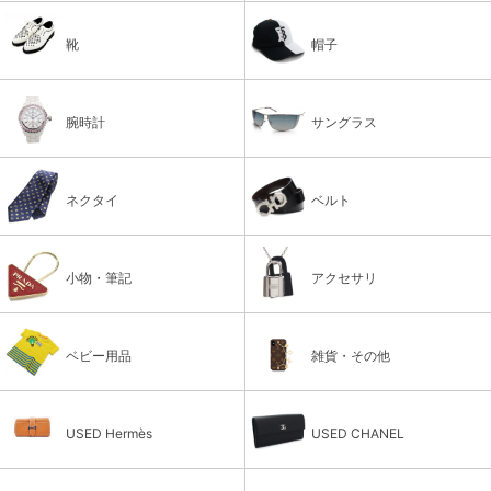
靴
帽子
腕時計
サングラス
ネクタイ
ベルト
小物・筆記
アクセサリ
ベビー用品
雑貨・その他
USED Hermès
USED CHANEL