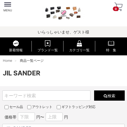
Menu
0
MENU
いらっしゃいませ、ゲスト様
新着情報
ブランド一覧
カテゴリ一覧
特 集
Home
商品一覧ページ
JIL SANDER
検索
セール品
アウトレット
ギフトラッピング対応
価格帯
円〜
円