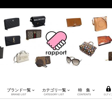
ブランド一覧
カテゴリ一覧
特 集
BRAND LIST
CATEGORY LIST
CONTENTS
ログイ
LOUIS VUITTON
CHANEL
HERMES
全てのブランドを見る
ルイヴィトン
シャネル
エルメス