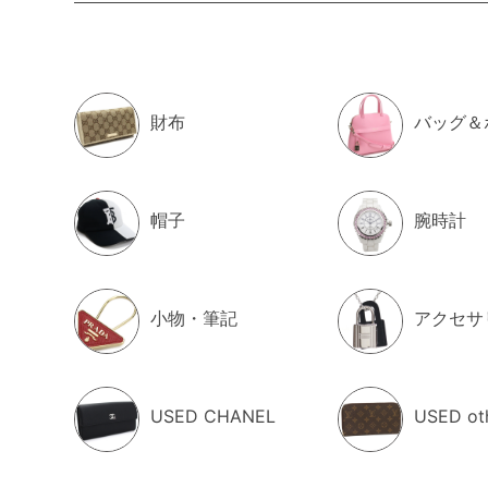
財布
バッグ＆
帽子
腕時計
小物・筆記
アクセサ
USED CHANEL
USED ot