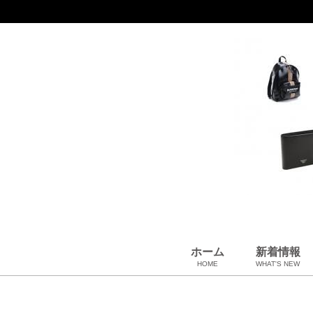
ホーム
新着情報
HOME
WHAT'S NEW
財布
バッグ＆ポーチ
アロマ＆フレグランス
アパレル
靴
帽子
腕時計
サングラス
ネクタイ
ベルト
小物・筆記
アクセサリ
ベビー用品
雑貨・その他
USED Hermès
USED CHANEL
USED other