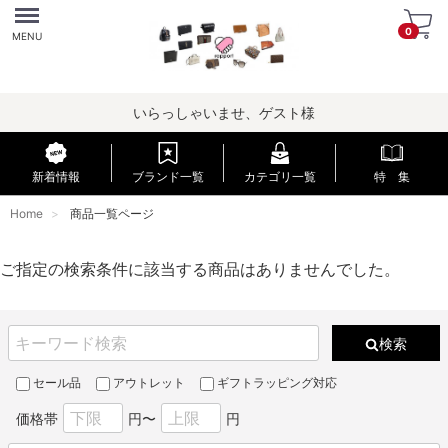
Menu
0
MENU
いらっしゃいませ、ゲスト様
新着情報
ブランド一覧
カテゴリ一覧
特 集
Home
商品一覧ページ
ご指定の検索条件に該当する商品はありませんでした。
検索
セール品
アウトレット
ギフトラッピング対応
価格帯
円〜
円