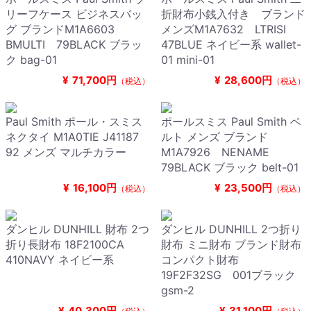
リーフケース ビジネスバッ
折財布小銭入付き ブランド
グ ブランドM1A6603
メンズM1A7632 LTRISI
BMULTI 79BLACK ブラッ
47BLUE ネイビー系 wallet-
ク bag-01
01 mini-01
¥
71,700円
¥
28,600円
（税込）
（税込）
Paul Smith ポール・スミス
ポールスミス Paul Smith ベ
ネクタイ M1A0TIE J41187
ルト メンズ ブランド
92 メンズ マルチカラー
M1A7926 NENAME
79BLACK ブラック belt-01
¥
16,100円
¥
23,500円
（税込）
（税込）
ダンヒル DUNHILL 財布 2つ
ダンヒル DUNHILL 2つ折り
折り長財布 18F2100CA
財布 ミニ財布 ブランド財布
410NAVY ネイビー系
コンパクト財布
19F2F32SG 001ブラック
gsm-2
¥
40,300円
¥
31,100円