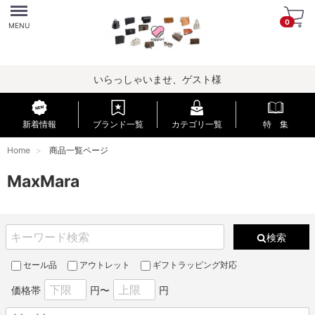
Menu
0
MENU
いらっしゃいませ、ゲスト様
新着情報
ブランド一覧
カテゴリ一覧
特 集
Home
商品一覧ページ
MaxMara
検索
セール品
アウトレット
ギフトラッピング対応
価格帯
円〜
円