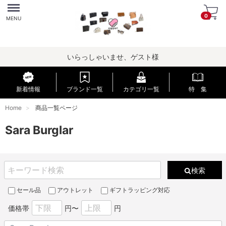
Menu
0
MENU
いらっしゃいませ、ゲスト様
新着情報
ブランド一覧
カテゴリ一覧
特 集
Home
商品一覧ページ
Sara Burglar
検索
セール品
アウトレット
ギフトラッピング対応
価格帯
円〜
円