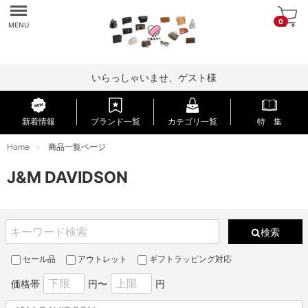
Menu
0
MENU
いらっしゃいませ、ゲスト様
新着情報
ブランド一覧
カテゴリ一覧
特 集
Home
商品一覧ページ
J&M DAVIDSON
検索
セール品
アウトレット
ギフトラッピング対応
価格帯
円〜
円