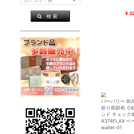
¥
2
検 索
バーバリー BUR
折り長財布 小
ンド チェック8
A374FLAX 
wallet-01