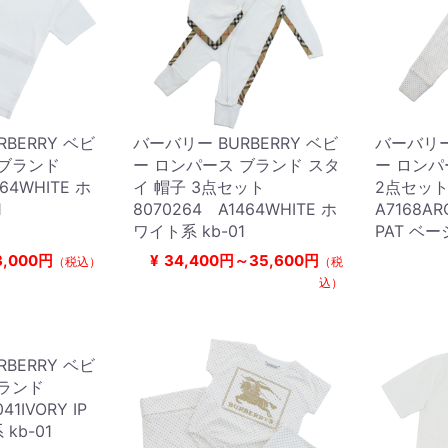
BERRY ベビ
バーバリー BURBERRY ベビ
バーバリー 
 ブランド
ー ロンパース ブランド スタ
ー ロンパ
464WHITE ホ
イ 帽子 3点セット
2点セット
1
8070264 A1464WHITE ホ
A7168ARC
ワイト系 kb-01
PAT ベー
3,000円
¥
34,400円～35,600円
（税込）
（税
込）
BERRY ベビ
ブランド
41IVORY IP
kb-01