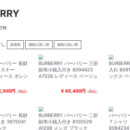
ERRY
7件
なし
新着順
価格の高い順
価格の低い順
バーバリー 長財
BURBERRY バーバリー 三折
BURBER
ァスナー
財布小銭入付き 8094423
入れ 8091
ディース オレン
A7026 レディース ベージュ
ックス 
2,300円
¥
65,400円
（税込）
（税込）
バーバリー 長財
BURBERRY バーバリー 二折
バーバリー 
 3975041
財布小銭入付き 8100529
Ｔシャツ
ンク
A1208 メンズ ブラック
8084234