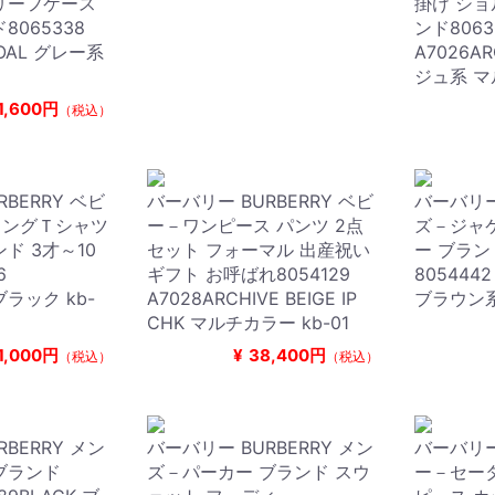
リーフケース
掛け ショ
8065338
ンド806
COAL グレー系
A7026AR
ジュ系 マ
1,600円
（税込）
BERRY ベビ
バーバリー BURBERRY ベビ
バーバリー 
ロングＴシャツ
ー－ワンピース パンツ 2点
ズ－ジャケ
ド 3才～10
セット フォーマル 出産祝い
ー ブラン
76
ギフト お呼ばれ8054129
8054442
 ブラック kb-
A7028ARCHIVE BEIGE IP
ブラウン系 
CHK マルチカラー kb-01
1,000円
¥
38,400円
（税込）
（税込）
BERRY メン
バーバリー BURBERRY メン
バーバリー 
ブランド
ズ－パーカー ブランド スウ
ー－セー