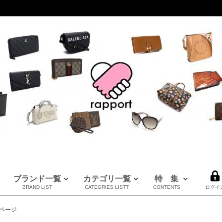
ブランド一覧
カテゴリ一覧
特 集
BRAND LIST
CATEGRIES LISTT
CONTENTS
ログイ
LOUIS VUITTON
CHANEL
HERMES
全てのブランドを見る
ページ
ルイヴィトン
シャネル
エルメス