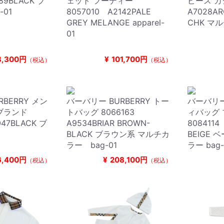
89BLACK ブ
ェット フーディー
ピース カ
-01
8057010 A2142PALE
A7028ARC
GREY MELANGE apparel-
CHK マル
01
3,300円
¥
101,700円
（税込）
（税込）
BERRY メン
バーバリー BURBERRY トー
バーバリー 
ブランド
トバッグ 8066163
ィバッグ
047BLACK ブ
A9534BRIAR BROWN-
8084114
BLACK ブラウン系 マルチカ
BEIGE
ラー bag-01
ラー bag-
6,400円
¥
208,100円
（税込）
（税込）