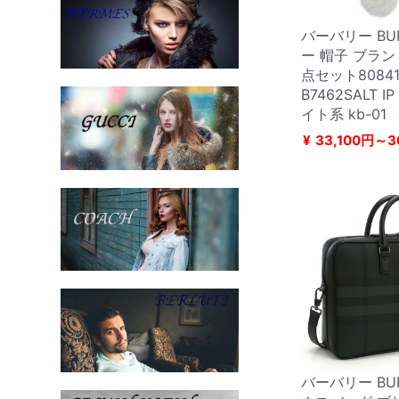
バーバリー BUR
ー 帽子 ブラン
点セット8084
B7462SALT I
イト系 kb-01
¥
33,100円～3
バーバリー BUR