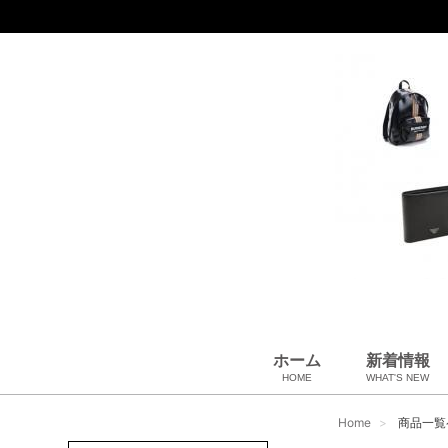
ホーム
新着情報
HOME
WHAT'S NEW
財布
バッグ＆ポーチ
アロマ＆フレグランス
アパレル
靴
帽子
腕時計
サングラス
ネクタイ
ベルト
小物・筆記
アクセサリ
ベビー用品
雑貨・その他
USED Hermès
USED CHANEL
USED other
Home
商品一覧