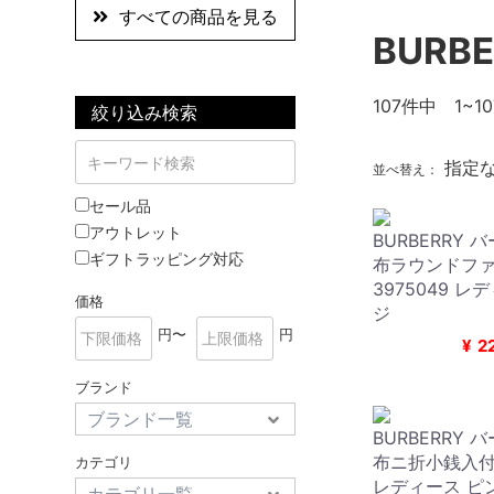
すべての商品を見る
BURB
107
件中 1~10
絞り込み検索
指定
並べ替え：
セール品
アウトレット
BURBERRY 
ギフトラッピング対応
布ラウンドフ
3975049 レ
価格
ジ
円〜
円
¥
2
ブランド
BURBERRY 
布ニ折小銭入付き
カテゴリ
レディース ピ