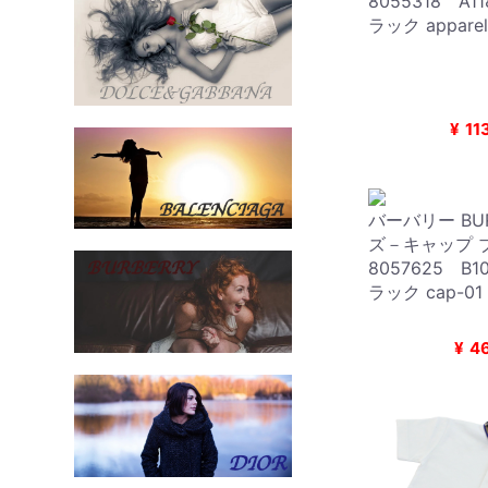
8055318 A11
ラック apparel
¥
11
バーバリー BUR
ズ－キャップ 
8057625 B1
ラック cap-01
¥
4