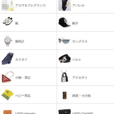
アロマ＆フレグランス
アパレル
靴
帽子
腕時計
サングラス
ネクタイ
ベルト
小物・筆記
アクセサリ
ベビー用品
雑貨・その他
USED Hermès
USED CHANEL