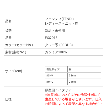
フェンディ(FENDI)
品名
レディース－ニット帽
状態
新品・未使用
品番
FXQ913
カラー(カラーNo.)
グレー系 (F0QD3)
素材(素材No.)
カシミア100%
表記サイズ
幅
サイズ(cm)
#S-M
23cm
#M-L
24cm
原産国：イタリア
※原産国についてはその他諸外国にて
仕様
生産している場合がございます。仕入
れ時期によって表記と異なる場合がご