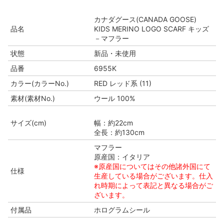
カナダグース(CANADA GOOSE)
品名
KIDS MERINO LOGO SCARF キッズ
－マフラー
状態
新品・未使用
品番
6955K
カラー(カラーNo.)
RED レッド系 (11)
素材(素材No.)
ウール 100%
サイズ(cm)
幅：約22cm
全長：約130cm
マフラー
原産国：イタリア
※原産国についてはその他諸外国にて
仕様
生産している場合がございます。仕入
れ時期によって表記と異なる場合がご
ざいます。
付属品
ホログラムシール