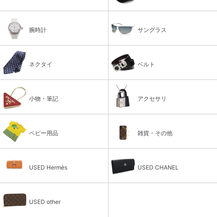
腕時計
サングラス
ネクタイ
ベルト
小物・筆記
アクセサリ
ベビー用品
雑貨・その他
USED Hermès
USED CHANEL
USED other