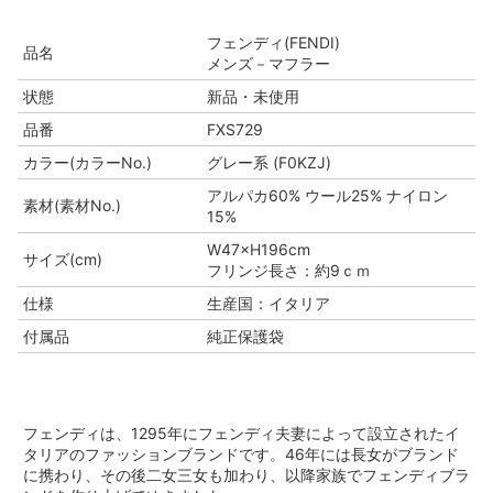
フェンディ(FENDI)
品名
メンズ－マフラー
状態
新品・未使用
品番
FXS729
カラー(カラーNo.)
グレー系 (F0KZJ)
アルパカ60% ウール25% ナイロン
素材(素材No.)
15%
W47×H196cm
サイズ(cm)
フリンジ長さ：約9ｃｍ
仕様
生産国：イタリア
付属品
純正保護袋
フェンディは、1295年にフェンディ夫妻によって設立されたイ
タリアのファッションブランドです。46年には長女がブランド
に携わり、その後二女三女も加わり、以降家族でフェンディブラ