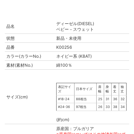
ディーゼル(DIESEL)
品名
ベビー－スウェット
状態
新品・未使用
品番
K00256
カラー(カラーNo.)
ネイビー系 (K8AT)
素材(素材No.)
綿100％
表記サイ
肩
身
着
袖
日本サイズ
ズ
幅
幅
丈
丈
サイズ(cm)
#18-24
88相当
25
31
36
32
#24-36
97相当
26
33
38
34
(約cm)
原産国：ブルガリア