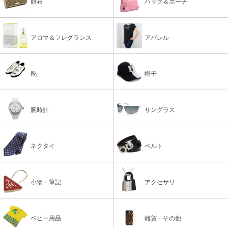
財布
バッグ＆ポーチ
アロマ＆フレグランス
アパレル
靴
帽子
腕時計
サングラス
ネクタイ
ベルト
小物・筆記
アクセサリ
ベビー用品
雑貨・その他