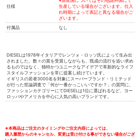
※原産国についてはその他諸外国にて
仕様
生産している場合がございます。仕入
れ時期によって表記と異なる場合がご
ざいます。
付属品
なし
DIESELは1978年イタリアでレンツォ・ロッソ氏によって生み出
されました。数々の賞を受賞しながらも、既成の流行を追い求め
るものではなく、独特かつユニークなアイデアで革新的なライフ
スタイルファッションを常に提案し続けています。
イギリスの若者3000名を対象にスーパーブランド・リミテッド
が行った世論調査で「何が一番かっこいいですか？」の質問に、
ファッションカテゴリーにてDIESELは1位に選ばれるなど、ヨー
ロッパやアメリカを中心に人気の高いブランドです。
※本商品はご注文のタイミングやご注文内容によっては、
購入履歴からのキャンセル、変更は受け付ける事ができない場合がござ
います。