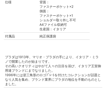
仕様
背面：
ファスナーポケット×2
側面：
ファスナーポケット×1
ショルダー取り外し不可
A4ファイル収納可
生産国：イタリア
付属品
純正保護袋
プラダは1913年、マリオ・プラダの手により、イタリア・ミラ
ノで開業したのが始まりです。
その高いクオリティはやがて人々の注目を浴び、イタリア王室御
用達ブランドにまでなりました。
1996年には逆三角形のロゴﾌﾟﾚｰﾄを付けたコレクションが話題と
なり人気を集め、ブランド業界にプラダの地位を不動のものとし
ました。