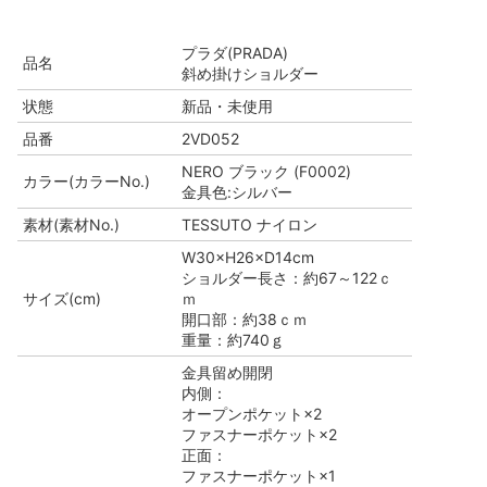
プラダ(PRADA)
品名
斜め掛けショルダー
状態
新品・未使用
品番
2VD052
NERO ブラック (F0002)
カラー(カラーNo.)
金具色:シルバー
素材(素材No.)
TESSUTO ナイロン
W30×H26×D14cm
ショルダー長さ：約67～122ｃ
サイズ(cm)
ｍ
開口部：約38ｃｍ
重量：約740ｇ
金具留め開閉
内側：
オープンポケット×2
ファスナーポケット×2
正面：
ファスナーポケット×1