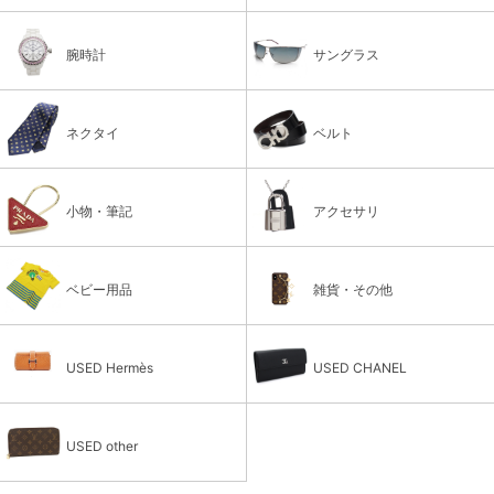
腕時計
サングラス
ネクタイ
ベルト
小物・筆記
アクセサリ
ベビー用品
雑貨・その他
USED Hermès
USED CHANEL
USED other