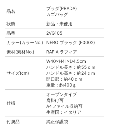
プラダ(PRADA)
品名
カゴバッグ
状態
新品・未使用
品番
2VG105
カラー(カラーNo.)
NERO ブラック (F0002)
素材(素材No.)
RAFIA ラフィア
W40×H41×D4.5cm
ハンドル長さ：約55ｃｍ
サイズ(cm)
ハンドル高さ：約24ｃｍ
開口部：約40ｃｍ
重量：約400ｇ
オープンタイプ
肩掛け可
仕様
A4ファイル収納可
生産国：イタリア
付属品
純正保護袋