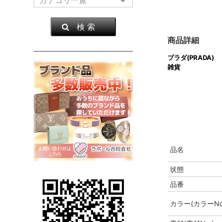
検 索
商品詳細
プラダ(PRADA)
雑貨
品名
状態
品番
カラー(カラーNo