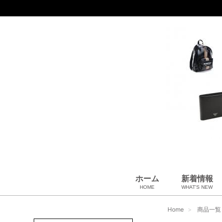
ホーム
新着情報
HOME
WHAT'S NEW
財布
バッグ＆ポーチ
アロマ＆フレグランス
アパレル
靴
帽子
腕時計
サングラス
ネクタイ
ベルト
小物・筆記
アクセサリ
ベビー用品
雑貨・その他
USED Hermès
USED CHANEL
USED other
Home
商品一覧