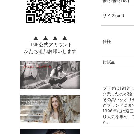
素材(素材No.)
サイズ(cm)
▲ ▲ ▲ ▲
仕様
LINE公式アカウント
友だち追加お願いします
付属品
プラダは191
開業したのが始
その高いクオリ
達ブランドにま
1996年には逆
り人気を集め、
た。