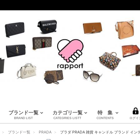
ブランド一覧
カテゴリ一覧
特 集
BRAND LIST
CATEGRIES LISTT
CONTENTS
ログイ
LOUIS VUITTON
CHANEL
HERMES
全てのブランドを見る
ブランド一覧
PRADA
プラダ PRADA 雑貨 キャンドル ブランド インテリア 
ルイヴィトン
シャネル
エルメス