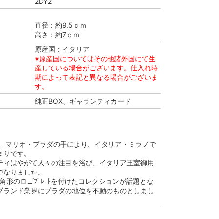
2DY2
直径：約9.5ｃｍ
高さ：約7ｃｍ
原産国：イタリア
※原産国についてはその他諸外国にて生
産している場合がございます。仕入れ時
期によって表記と異なる場合がございま
す。
純正BOX、ギャランティカード
3年、マリオ・プラダの手により、イタリア・ミラノで
まりです。
ティはやがて人々の注目を浴び、イタリア王室御用
でなりました。
三角形のロゴﾌﾟﾚｰﾄを付けたコレクションが話題とな
ブランド業界にプラダの地位を不動のものとしまし