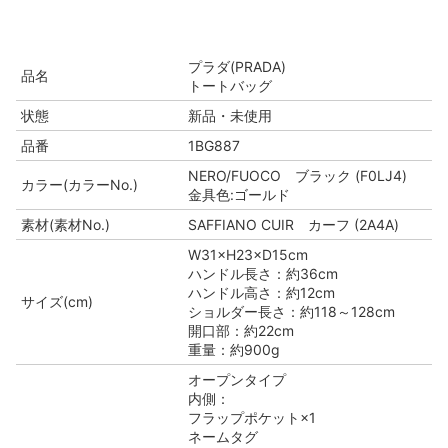
プラダ(PRADA)
品名
トートバッグ
状態
新品・未使用
品番
1BG887
NERO/FUOCO ブラック (F0LJ4)
カラー(カラーNo.)
金具色:ゴールド
素材(素材No.)
SAFFIANO CUIR カーフ (2A4A)
W31×H23×D15cm
ハンドル長さ：約36cm
ハンドル高さ：約12cm
サイズ(cm)
ショルダー長さ：約118～128cm
開口部：約22cm
重量：約900g
オープンタイプ
内側：
フラップポケット×1
ネームタグ