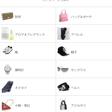
財布
バッグ＆ポーチ
アロマ＆フレグランス
アパレル
靴
帽子
腕時計
サングラス
ネクタイ
ベルト
小物・筆記
アクセサリ