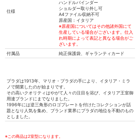
ハンドルバインダー
ショルダー取り外し可
仕様
A4ファイル収納不可
原産国：イタリア
※原産国についてはその他諸外国にて
生産している場合がございます。仕入
れ時期によって表記と異なる場合がご
ざいます。
付属品
純正保護袋、ギャランティカード
プラダは1913年、マリオ・プラダの手により、イタリア・ミラ
ノで開業したのが始まりです。
その高いクオリティはやがて人々の注目を浴び、イタリア王室御
用達ブランドにまでなりました。
1996年には逆三角形のロゴプレートを付けたコレクションが話
題となり人気を集め、ブランド業界にプラダの地位を不動のもの
としました。
※この商品は2室型になります。