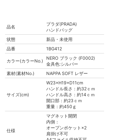
プラダ(PRADA)
品名
ハンドバッグ
状態
新品・未使用
品番
1BG412
NERO ブラック (F0002)
カラー(カラーNo.)
金具色:シルバー
素材(素材No.)
NAPPA SOFT レザー
W23×H19×D11cm
ハンドル長さ：約32ｃｍ
サイズ(cm)
ハンドル高さ：約14ｃｍ
開口部：約23ｃｍ
重量：約450ｇ
マグネット開閉
内側：
オープンポケット×2
仕様
肩掛け不可
A4ファイル収納不可