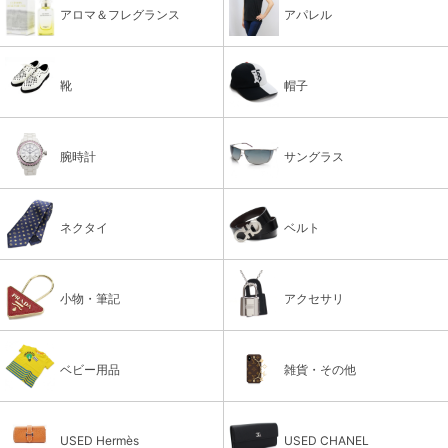
アロマ＆フレグランス
アパレル
靴
帽子
腕時計
サングラス
ネクタイ
ベルト
小物・筆記
アクセサリ
ベビー用品
雑貨・その他
USED Hermès
USED CHANEL