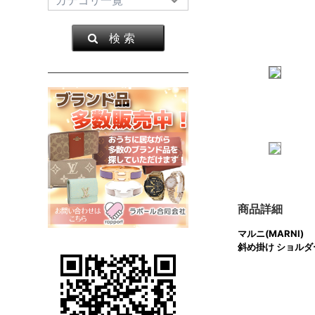
検 索
商品詳細
マルニ(MARNI)
斜め掛け ショル