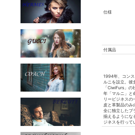
仕様
付属品
1994年、コンスエ
ルニを設立。彼女
「CiwiFur
年「マルニ」と命
リービジネスの
皮と革製品のみ
全に独立したブ
揃えるようにな
ジネスを行って