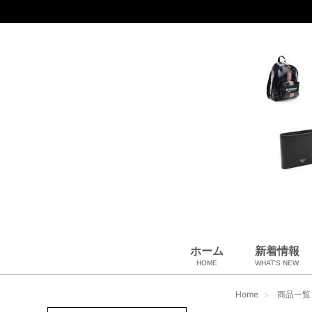
ホーム
新着情報
HOME
WHAT'S NEW
財布
バッグ＆ポーチ
アロマ＆フレグランス
アパレル
靴
帽子
腕時計
サングラス
ネクタイ
ベルト
小物・筆記
アクセサリ
ベビー用品
雑貨・その他
USED Hermès
USED CHANEL
USED other
Home
商品一覧