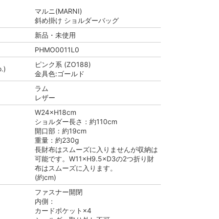
マルニ(MARNI)
斜め掛け ショルダーバッグ
新品・未使用
PHMO0011L0
ピンク系 (ZO188)
.)
金具色:ゴールド
ラム
レザー
W24×H18cm
ショルダー長さ：約110cm
開口部：約19cm
重量：約230g
長財布はスムーズに入りませんが収納は
可能です。W11×H9.5×D3の2つ折り財
布はスムーズに入ります。
(約cm)
ファスナー開閉
内側：
カードポケット×4