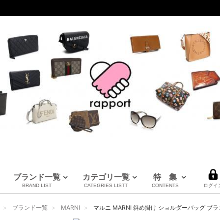
ブランド一覧
カテゴリ一覧
特 集
BRAND LIST
CATEGRIES LISTT
CONTENTS
ログイ
LOUIS VUITTON
CHANEL
HERMES
全てのブランドを見る
ブランド一覧
MARNI
マルニ MARNI 斜め掛け ショルダーバッグ ブランド P
ルイヴィトン
シャネル
エルメス