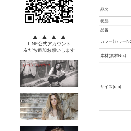
品名
状態
品番
▲ ▲ ▲ ▲
カラー(カラーNo
LINE公式アカウント
友だち追加お願いします
素材(素材No.)
サイズ(cm)