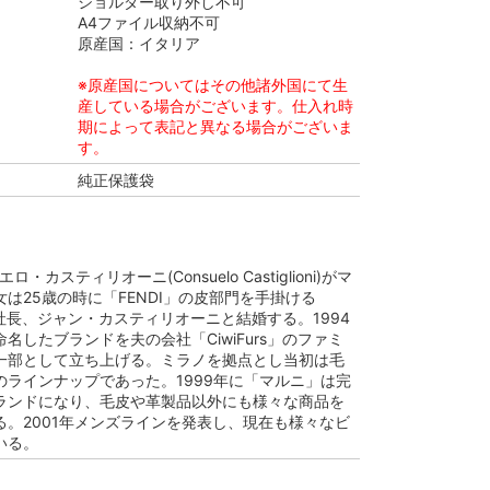
ショルダー取り外し不可
A4ファイル収納不可
原産国：イタリア
※原産国についてはその他諸外国にて生
産している場合がございます。仕入れ時
期によって表記と異なる場合がございま
す。
純正保護袋
ロ・カスティリオーニ(Consuelo Castiglioni)がマ
は25歳の時に「FENDI」の皮部門を手掛ける
s」の社長、ジャン・カスティリオーニと結婚する。1994
名したブランドを夫の会社「CiwiFurs」のファミ
一部として立ち上げる。ミラノを拠点とし当初は毛
のラインナップであった。1999年に「マルニ」は完
ランドになり、毛皮や革製品以外にも様々な商品を
る。2001年メンズラインを発表し、現在も様々なビ
いる。