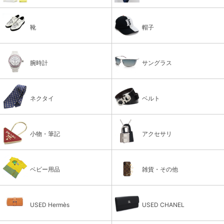
靴
帽子
腕時計
サングラス
ネクタイ
ベルト
小物・筆記
アクセサリ
ベビー用品
雑貨・その他
USED Hermès
USED CHANEL