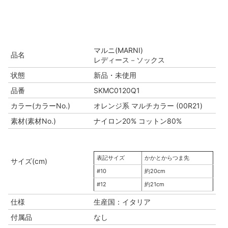
マルニ(MARNI)
品名
レディース－ソックス
状態
新品・未使用
品番
SKMC0120Q1
カラー(カラーNo.)
オレンジ系 マルチカラー (00R21)
素材(素材No.)
ナイロン20% コットン80%
表記サイズ
かかとからつま先
サイズ(cm)
#10
約20cm
#12
約21cm
仕様
生産国：イタリア
付属品
なし