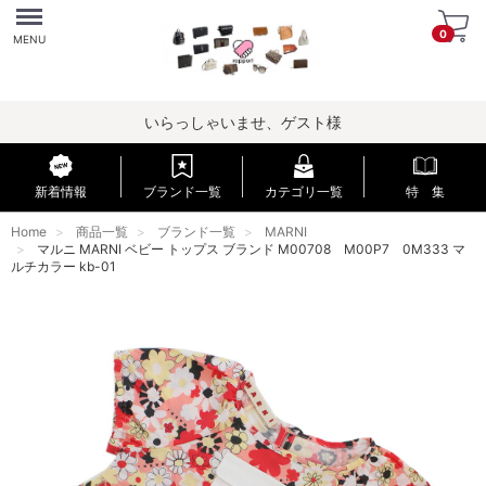
Menu
0
MENU
いらっしゃいませ、ゲスト様
新着情報
ブランド一覧
カテゴリ一覧
特 集
Home
商品一覧
ブランド一覧
MARNI
マルニ MARNI ベビー トップス ブランド M00708 M00P7 0M333 マ
ルチカラー kb-01