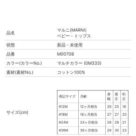
マルニ(MARNI)
品名
ベビー－トップス
状態
新品・未使用
品番
M00708
カラー(カラーNo.)
マルチカラー (0M333)
素材(素材No.)
コットン100%
身
着
裄
表記サイズ
月齢
幅
丈
丈
#12M
12ヶ月相当
26
25
18
サイズ(cm)
#18M
18ヶ月相当
27
27
20
#24M
24ヶ月相当
28
28
21
#36M
36ヶ月相当
29
30
23