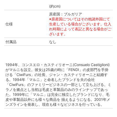
(約cm)
原産国：ブルガリア
※原産国についてはその他諸外国にて
仕様
生産している場合がございます。仕入
れ時期によって表記と異なる場合がご
ざいます。
付属品
なし
1994年、コンスエロ・カスティリオーニ(Consuelo Castiglioni)
がマルニを設立。彼女は25歳の時に「FENDI」の皮部門を手掛
ける「CiwiFurs」の社長、ジャン・カスティリオーニと結婚す
る。1994年「マルニ」と命名したブランドを夫の会社
「CiwiFurs」のファミリービジネスの一部として立ち上げる。ミ
ラノを拠点とし当初は毛皮と革製品のみのラインナップであっ
た。1999年に「マルニ」は完全に独立したブランドになり、毛
皮や革製品以外にも様々な商品を 揃えるようになる。2001年メ
ンズラインを発表し、現在も様々なビジネスを行っている。