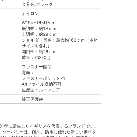
金具色:ブラック
ナイロン
W19×H16×D7cm
底辺幅：約19ｃｍ
上辺幅：約29ｃｍ
ショルダー長さ：最大約166ｃｍ（本体
サイズも含む）
開口部：約26ｃｍ
重量：約270ｇ
ファスナー開閉
背面：
ファスナーポケット×1
A4ファイル収納不可
生産国：ルーマニア
純正保護袋
は1901年に誕生したイギリスを代表するブランドです。
・バーバリーは、耐久、防水に優れた新しい素材を