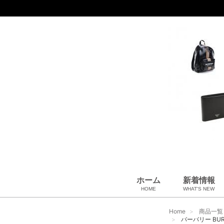
ホーム
新着情報
HOME
WHAT'S NEW
財布
バッグ＆ポーチ
アロマ＆フレグランス
アパレル
靴
帽子
腕時計
サングラス
ネクタイ
ベルト
小物・筆記
アクセサリ
ベビー用品
雑貨・その他
USED Hermès
USED CHANEL
USED other
Home
商品一覧
バーバリー BUR