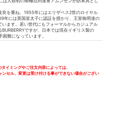
1年には人類初の南極点到達者アムンゼンが防寒具とし
。
良を重ね、1955年にはエリザベス2世のロイヤル
989年には英国皇太子に認証を授かり、王室御用達の
ています。若い世代にもフォーマルからカジュアル
BURBERRYですが、日本では現在イギリス製の
は入手困難になっています。
のタイミングやご注文内容によっては、
ャンセル、変更は受け付ける事ができない場合がござい