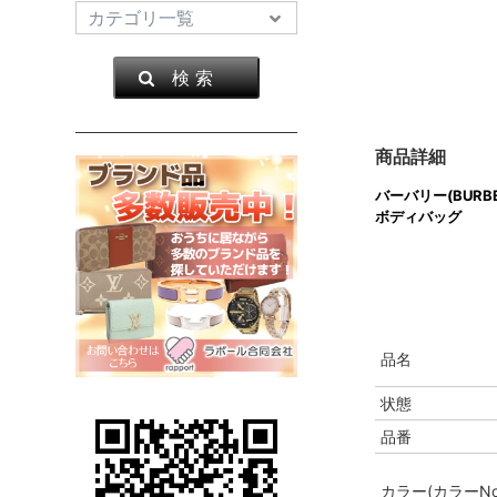
検 索
商品詳細
バーバリー(BURBE
ボディバッグ
品名
状態
品番
カラー(カラーNo