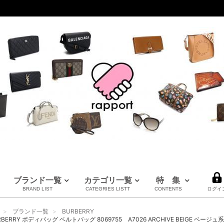
ブランド一覧
カテゴリ一覧
特 集
BRAND LIST
CATEGRIES LISTT
CONTENTS
ログイ
LOUIS VUITTON
CHANEL
HERMES
全てのブランドを見る
ブランド一覧
BURBERRY
ルイヴィトン
シャネル
エルメス
BERRY ボディバッグ ベルトバッグ 8069755 A7026 ARCHIVE BEIGE ベージュ