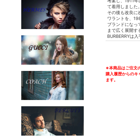
考案し、191
て着用しました
その後も改良に改
ワラントを、1
ブランドになっ
まで広く展開する
BURBERRY
※本商品はご注文
購入履歴からのキ
ます。