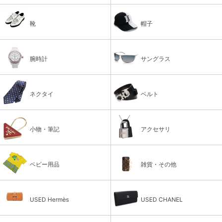
靴
帽子
腕時計
サングラス
ネクタイ
ベルト
小物・筆記
アクセサリ
ベビー用品
雑貨・その他
USED Hermès
USED CHANEL