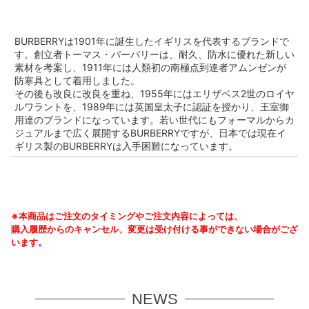
BURBERRYは1901年に誕生したイギリスを代表するブランドで
す。創立者トーマス・バーバリーは、耐久、防水に優れた新しい
素材を考案し、1911年には人類初の南極点到達者アムンゼンが
防寒具として着用しました。
その後も改良に改良を重ね、1955年にはエリザベス2世のロイヤ
ルワラントを、1989年には英国皇太子に認証を授かり、王室御
用達のブランドになっています。若い世代にもフォーマルからカ
ジュアルまで広く展開するBURBERRYですが、日本では現在イ
ギリス製のBURBERRYは入手困難になっています。
※本商品はご注文のタイミングやご注文内容によっては、
購入履歴からのキャンセル、変更は受け付ける事ができない場合がござ
います。
NEWS