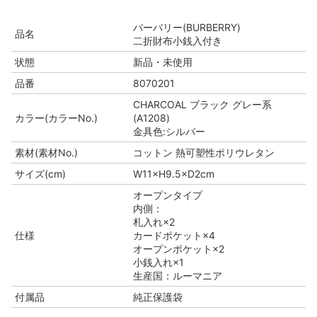
バーバリー(BURBERRY)
品名
二折財布小銭入付き
状態
新品・未使用
品番
8070201
CHARCOAL ブラック グレー系
カラー(カラーNo.)
(A1208)
金具色:シルバー
素材(素材No.)
コットン 熱可塑性ポリウレタン
サイズ(cm)
W11×H9.5×D2cm
オープンタイプ
内側：
札入れ×2
仕様
カードポケット×4
オープンポケット×2
小銭入れ×1
生産国：ルーマニア
付属品
純正保護袋