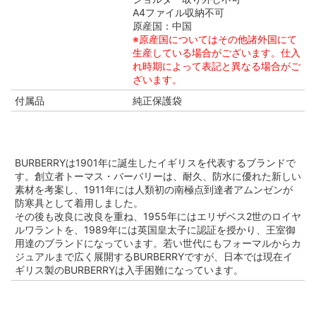
A4ファイル収納不可
原産国：中国
※原産国についてはその他諸外国にて
生産している場合がございます。仕入
れ時期によって表記と異なる場合がご
ざいます。
付属品
純正保護袋
BURBERRYは1901年に誕生したイギリスを代表するブランドで
す。創立者トーマス・バーバリーは、耐久、防水に優れた新しい
素材を考案し、1911年には人類初の南極点到達者アムンゼンが
防寒具として着用しました。
その後も改良に改良を重ね、1955年にはエリザベス2世のロイヤ
ルワラントを、1989年には英国皇太子に認証を授かり、王室御
用達のブランドになっています。若い世代にもフォーマルからカ
ジュアルまで広く展開するBURBERRYですが、日本では現在イ
ギリス製のBURBERRYは入手困難になっています。