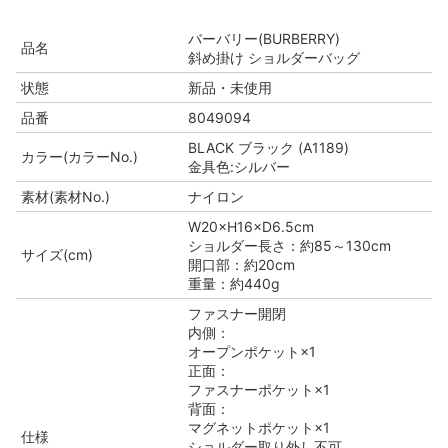
バーバリー(BURBERRY)
品名
斜め掛け ショルダーバッグ
状態
新品・未使用
品番
8049094
BLACK ブラック (A1189)
カラー(カラーNo.)
金具色:シルバー
素材(素材No.)
ナイロン
W20×H16×D6.5cm
ショルダー長さ：約85～130cm
サイズ(cm)
開口部：約20cm
重量：約440g
ファスナー開閉
内側：
オープンポケット×1
正面：
ファスナーポケット×1
背面：
マグネットポケット×1
仕様
ショルダー取り外し不可