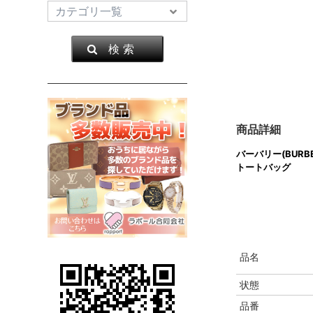
検 索
商品詳細
バーバリー(BURBE
トートバッグ
品名
状態
品番