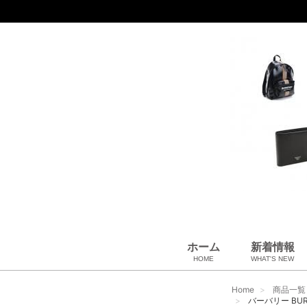
ホーム
新着情報
HOME
WHAT'S NEW
財布
バッグ＆ポーチ
アロマ＆フレグランス
アパレル
靴
帽子
腕時計
サングラス
ネクタイ
ベルト
小物・筆記
アクセサリ
ベビー用品
雑貨・その他
USED Hermès
USED CHANEL
USED other
Home
商品一覧
バーバリー BUR