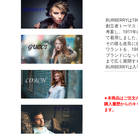
BURBERRY
創立者トーマス
考案し、191
て着用しました
その後も改良に改
ワラントを、1
ブランドになっ
まで広く展開する
BURBERRY
※本商品はご注文
購入履歴からのキ
ます。