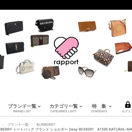
ブランド一覧
カテゴリ一覧
特 集
BRAND LIST
CATEGRIES LISTT
CONTENTS
ログイ
LOUIS VUITTON
CHANEL
HERMES
全てのブランドを見る
ブランド一覧
BURBERRY
ルイヴィトン
シャネル
エルメス
BERRY トートバッグ ブランド ショルダー 2way 8039361 A1395 NATURAL-M