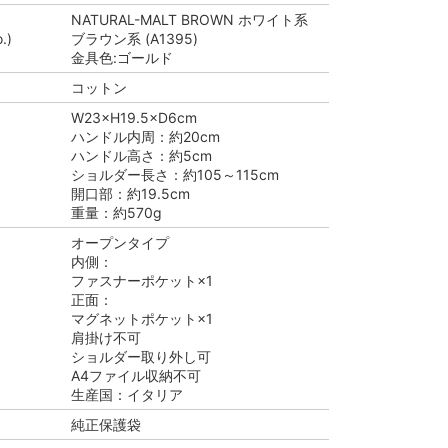
NATURAL-MALT BROWN ホワイト系
.)
ブラウン系 (A1395)
金具色:ゴールド
コットン
W23×H19.5×D6cm
ハンドル内周：約20cm
ハンドル高さ：約5cm
ショルダー長さ：約105～115cm
開口部：約19.5cm
重量：約570g
オープンタイプ
内側：
ファスナーポケット×1
正面：
マグネットポケット×1
肩掛け不可
ショルダー取り外し可
A4ファイル収納不可
生産国：イタリア
純正保護袋