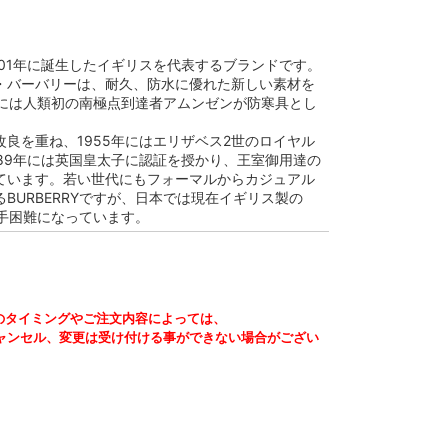
は1901年に誕生したイギリスを代表するブランドです。
・バーバリーは、耐久、防水に優れた新しい素材を
1年には人類初の南極点到達者アムンゼンが防寒具とし
。
良を重ね、1955年にはエリザベス2世のロイヤル
989年には英国皇太子に認証を授かり、王室御用達の
ています。若い世代にもフォーマルからカジュアル
BURBERRYですが、日本では現在イギリス製の
は入手困難になっています。
のタイミングやご注文内容によっては、
ャンセル、変更は受け付ける事ができない場合がござい