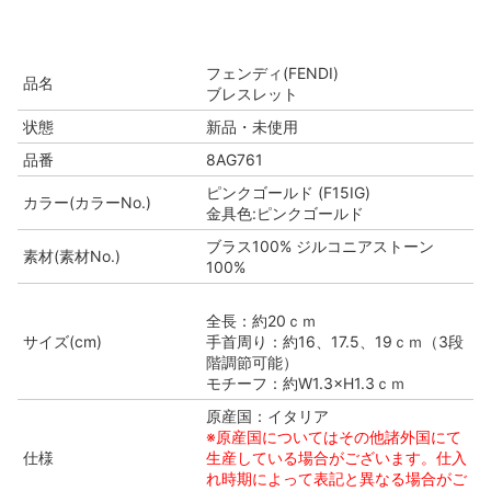
フェンディ(FENDI)
品名
ブレスレット
状態
新品・未使用
品番
8AG761
ピンクゴールド (F15IG)
カラー(カラーNo.)
金具色:ピンクゴールド
ブラス100% ジルコニアストーン
素材(素材No.)
100%
全長：約20ｃｍ
サイズ(cm)
手首周り：約16、17.5、19ｃｍ（3段
階調節可能）
モチーフ：約W1.3×H1.3ｃｍ
原産国：イタリア
※原産国についてはその他諸外国にて
仕様
生産している場合がございます。仕入
れ時期によって表記と異なる場合がご