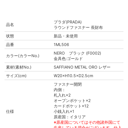
プラダ(PRADA)
品名
ラウンドファスナー 長財布
状態
新品・未使用
品番
1ML506
NERO ブラック (F0002)
カラー(カラーNo.)
金具色:ゴールド
素材(素材No.)
SAFFIANO METAL ORO レザー
サイズ(cm)
W20×H10.5×D2.5cm
ファスナー開閉
内側：
札入れ×2
オープンポケット×2
カードポケット×12
仕様
小銭入れ×1
原産国：イタリア
※原産国についてはその他諸外国にて
生産している場合がございます。仕入