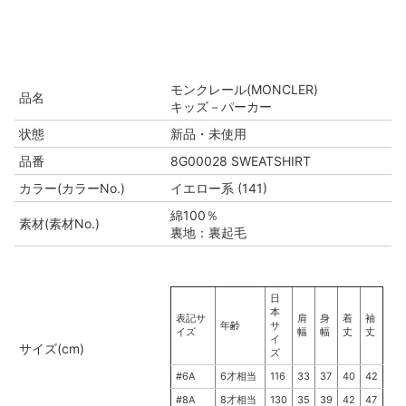
モンクレール(MONCLER)
品名
キッズ－パーカー
状態
新品・未使用
品番
8G00028 SWEATSHIRT
カラー(カラーNo.)
イエロー系 (141)
綿100％
素材(素材No.)
裏地：裏起毛
日
本
表記サ
肩
身
着
袖
年齢
サ
イズ
幅
幅
丈
丈
イ
サイズ(cm)
ズ
#6A
6才相当
116
33
37
40
42
#8A
8才相当
130
35
39
42
47