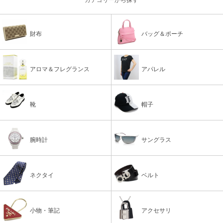
財布
バッグ＆ポーチ
アロマ＆フレグランス
アパレル
靴
帽子
腕時計
サングラス
ネクタイ
ベルト
小物・筆記
アクセサリ