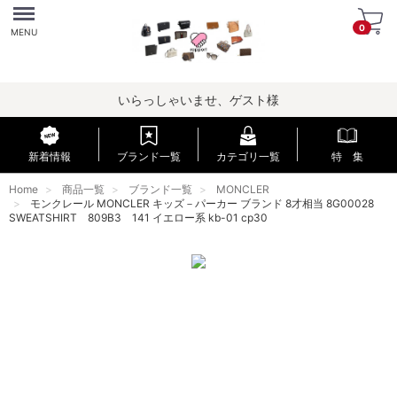
Menu
0
MENU
いらっしゃいませ、ゲスト様
新着情報
ブランド一覧
カテゴリ一覧
特 集
Home
商品一覧
ブランド一覧
MONCLER
モンクレール MONCLER キッズ－パーカー ブランド 8才相当 8G00028
SWEATSHIRT 809B3 141 イエロー系 kb-01 cp30