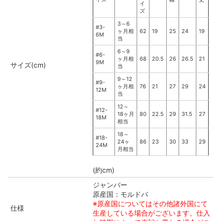
イ
ズ
3～6
#3-
ヶ月相
62
19
25
24
19
6M
当
6～9
#6-
ヶ月相
68
20.5
26
26.5
21
9M
サイズ(cm)
当
9～12
#9-
ヶ月相
76
21
27
29
24
12M
当
12～
#12-
18ヶ月
80
22.5
29
31.5
27
18M
相当
18～
#18-
24ヶ
86
23
30
33
29
24M
月相当
(約cm)
ジャンバー
原産国：モルドバ
※原産国についてはその他諸外国にて
仕様
生産している場合がございます。仕入