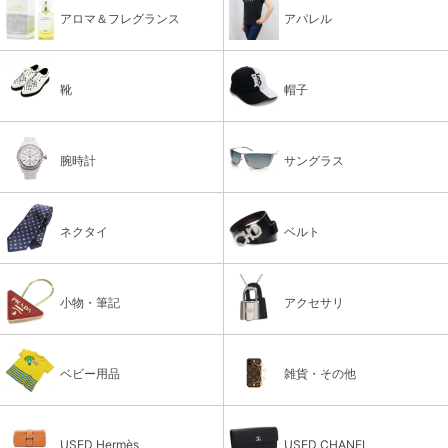
アロマ＆フレグランス
アパレル
靴
帽子
腕時計
サングラス
ネクタイ
ベルト
小物・筆記
アクセサリ
ベビー用品
雑貨・その他
USED Hermès
USED CHANEL