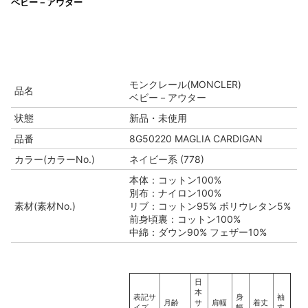
ベビー－アウター
モンクレール(MONCLER)
品名
ベビー－アウター
状態
新品・未使用
品番
8G50220 MAGLIA CARDIGAN
カラー(カラーNo.)
ネイビー系 (778)
本体：コットン100%
別布：ナイロン100%
素材(素材No.)
リブ：コットン95% ポリウレタン5%
前身頃裏：コットン100%
中綿：ダウン90% フェザー10%
日
本
表記サ
身
袖
月齢
サ
肩幅
着丈
イズ
幅
丈