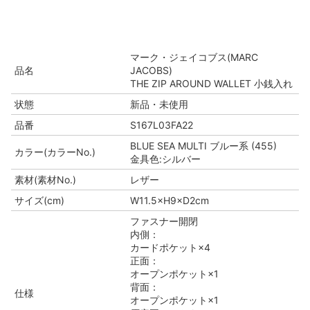
マーク・ジェイコブス(MARC
品名
JACOBS)
THE ZIP AROUND WALLET 小銭入れ
状態
新品・未使用
品番
S167L03FA22
BLUE SEA MULTI ブルー系 (455)
カラー(カラーNo.)
金具色:シルバー
素材(素材No.)
レザー
サイズ(cm)
W11.5×H9×D2cm
ファスナー開閉
内側：
カードポケット×4
正面：
オープンポケット×1
背面：
仕様
オープンポケット×1