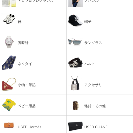
アロマ＆フレグランス
アパレル
靴
帽子
腕時計
サングラス
ネクタイ
ベルト
小物・筆記
アクセサリ
ベビー用品
雑貨・その他
USED Hermès
USED CHANEL