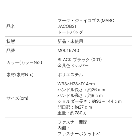
マーク・ジェイコブス(MARC
品名
JACOBS)
トートバッグ
状態
新品・未使用
品番
M0016740
BLACK ブラック (001)
カラー(カラーNo.)
金具色:シルバー
素材(素材No.)
ポリエステル
W33×H28×D14cm
ハンドル長さ：約26ｃｍ
ハンドル高さ：約8ｃｍ
サイズ(cm)
ショルダー長さ：約93～144ｃｍ
開口部：約27ｃｍ
重量：約780ｇ
ファスナー開閉
内側：
ファスナーポケット×1