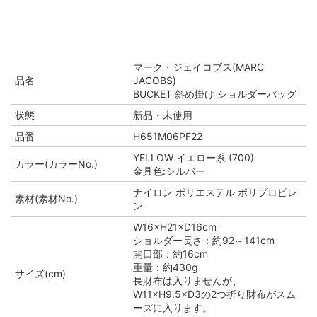
マーク・ジェイコブス(MARC
品名
JACOBS)
BUCKET 斜め掛け ショルダーバッグ
状態
新品・未使用
品番
H651M06PF22
YELLOW イエロー系 (700)
カラー(カラーNo.)
金具色:シルバー
ナイロン ポリエステル ポリプロピレ
素材(素材No.)
ン
W16×H21×D16cm
ショルダー長さ：約92～141cm
開口部：約16cm
重量：約430g
サイズ(cm)
長財布は入りませんが、
W11×H9.5×D3の2つ折り財布がスム
ーズに入ります。