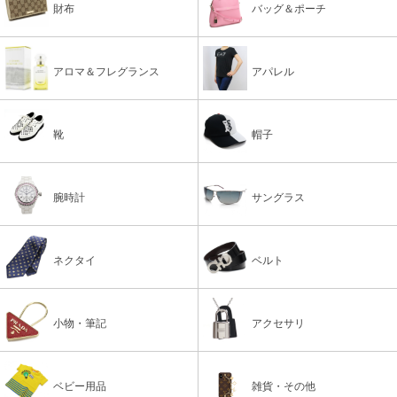
財布
バッグ＆ポーチ
アロマ＆フレグランス
アパレル
靴
帽子
腕時計
サングラス
ネクタイ
ベルト
小物・筆記
アクセサリ
ベビー用品
雑貨・その他