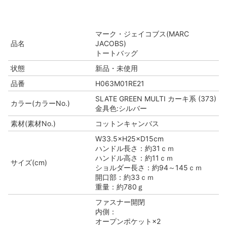
マーク・ジェイコブス(MARC
品名
JACOBS)
トートバッグ
状態
新品・未使用
品番
H063M01RE21
SLATE GREEN MULTI カーキ系 (373)
カラー(カラーNo.)
金具色:シルバー
素材(素材No.)
コットンキャンバス
W33.5×H25×D15cm
ハンドル長さ：約31ｃｍ
ハンドル高さ：約11ｃｍ
サイズ(cm)
ショルダー長さ：約94～145ｃｍ
開口部：約33ｃｍ
重量：約780ｇ
ファスナー開閉
内側：
オープンポケット×2