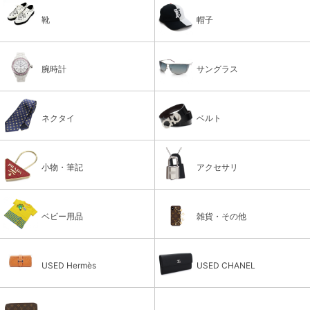
靴
帽子
腕時計
サングラス
ネクタイ
ベルト
小物・筆記
アクセサリ
ベビー用品
雑貨・その他
USED Hermès
USED CHANEL