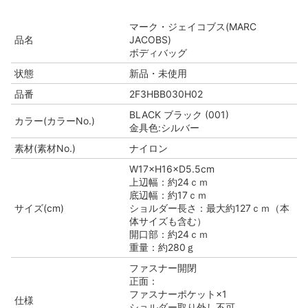
マーク・ジェイコブス(MARC
品名
JACOBS)
ボディバッグ
状態
新品・未使用
品番
2F3HBB030H02
BLACK ブラック (001)
カラー(カラーNo.)
金具色:シルバー
素材(素材No.)
ナイロン
W17×H16×D5.5cm
上辺幅：約24ｃｍ
底辺幅：約17ｃｍ
サイズ(cm)
ショルダー長さ：最大約127ｃｍ（本
体サイズも含む）
開口部：約24ｃｍ
重量：約280ｇ
ファスナー開閉
正面：
ファスナーポケット×1
仕様
ショルダー取り外し不可