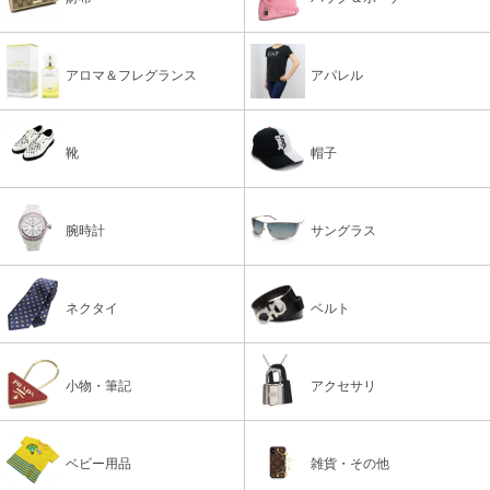
アロマ＆フレグランス
アパレル
靴
帽子
腕時計
サングラス
ネクタイ
ベルト
小物・筆記
アクセサリ
ベビー用品
雑貨・その他