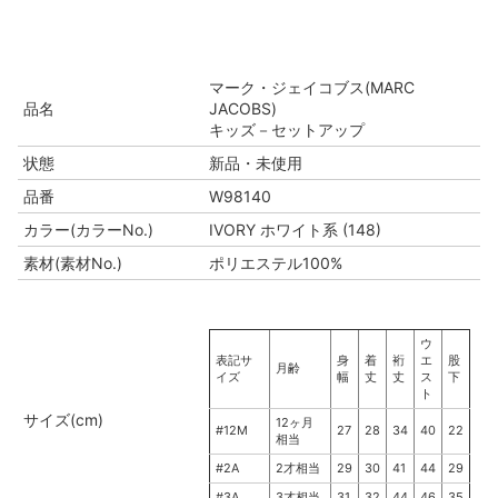
マーク・ジェイコブス(MARC
品名
JACOBS)
キッズ－セットアップ
状態
新品・未使用
品番
W98140
カラー(カラーNo.)
IVORY ホワイト系 (148)
素材(素材No.)
ポリエステル100%
ウ
表記サ
身
着
裄
エ
股
月齢
イズ
幅
丈
丈
ス
下
ト
サイズ(cm)
12ヶ月
#12M
27
28
34
40
22
相当
#2A
2才相当
29
30
41
44
29
#3A
3才相当
31
32
44
46
35