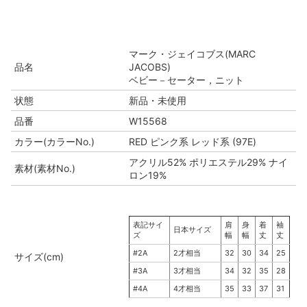
マーク・ジェイコブス(MARC
品名
JACOBS)
ベビー－セーター，ニット
状態
新品・未使用
品番
W15568
カラー(カラーNo.)
RED ピンク系 レッド系 (97E)
アクリル52% ポリエステル29% ナイ
素材(素材No.)
ロン19%
表記サイ
肩
身
着
袖
日本サイズ
ズ
幅
幅
丈
丈
#2A
2才相当
32
30
34
25
サイズ(cm)
#3A
3才相当
34
32
35
28
#4A
4才相当
35
33
37
31